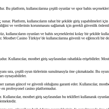
r. Bu platform, kullanıcılarına çeşitli oyunlar ve spor bahis seçenekler
sunar. Platform, kullanıcıların rahat bir şekilde giriş yapabilmeleri için 
enliğini ve verilerinin korunmasını sağlamak için gerekli güvenlik önleml
z, kullanıcıların oyunları ve bahis seçeneklerini kolay bir şekilde kullan
tur. Mostbet Casino Türkiye’de kullanıcılarına güvenli ve eğlenceli bi
ur. Kullanıcılar, mostbet giriş sayfasından rahatlıkla erişebilirler. Mo
ı sıra, çeşitli oyun türlerinin sunulmasıyla öne çıkmaktadır. Bu oyunlar, 
rı oynayabilirler.
her zaman güncel ve güvenli olduğunu garanti eder. Kullanıcılar, mostbet
e en profesyonel casino platformudur.
 Kullanıcılar, mostbet giriş sayfasından bu teklifleri kullanarak oyunlarl
lemektedir.