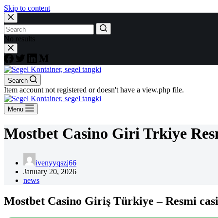
Skip to content
No results
Search
Item account not registered or doesn't have a view.php file.
Menu
Mostbet Casino Giri Trkiye Resm
ivenyyqszj66
January 20, 2026
news
Mostbet Casino Giriş Türkiye – Resmi casi