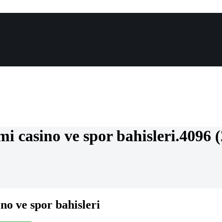
i casino ve spor bahisleri.4096 (
no ve spor bahisleri