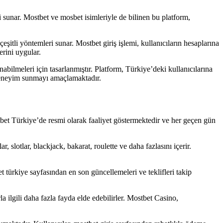
i sunar. Mostbet ve mosbet isimleriyle de bilinen bu platform,
çeşitli yöntemleri sunar. Mostbet giriş işlemi, kullanıcıların hesaplarına
erini uygular.
abilmeleri için tasarlanmıştır. Platform, Türkiye’deki kullanıcılarına
r deneyim sunmayı amaçlamaktadır.
stbet Türkiye’de resmi olarak faaliyet göstermektedir ve her geçen gün
slotlar, blackjack, bakarat, roulette ve daha fazlasını içerir.
 türkiye sayfasından en son güncellemeleri ve teklifleri takip
a ilgili daha fazla fayda elde edebilirler. Mostbet Casino,