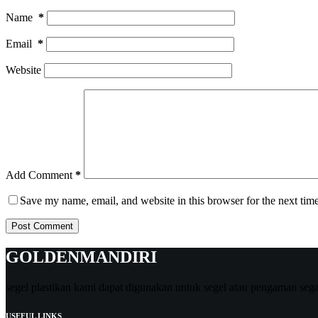
Name
*
Email
*
Website
Add Comment
*
Save my name, email, and website in this browser for the next tim
Post Comment
GOLDENMANDIRI
segel plastikan kami dapat digunakan untuk segel atau pengaman sega
USEFUL LINKS