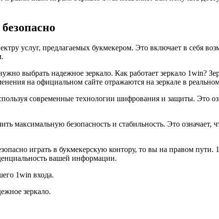
 безопасно
пектру услуг, предлагаемых букмекером. Это включает в себя во
.
нужно выбрать надежное зеркало. Как работает зеркало 1win? Зер
зменения на официальном сайте отражаются на зеркале в реально
спользуя современные технологии шифрования и защиты. Это оз
чить максимальную безопасность и стабильность. Это означает, ч
зопасно играть в букмекерскую контору, то вы на правом пути. 1
иденциальность вашей информации.
его 1win входа.
дежное зеркало.