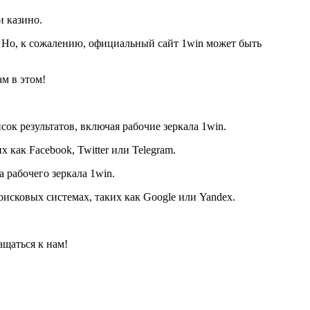
и казино.
и. Но, к сожалению, официальный сайт 1win может быть
ам в этом!
сок результатов, включая рабочие зеркала 1win.
 как Facebook, Twitter или Telegram.
 рабочего зеркала 1win.
оисковых системах, таких как Google или Yandex.
ащаться к нам!