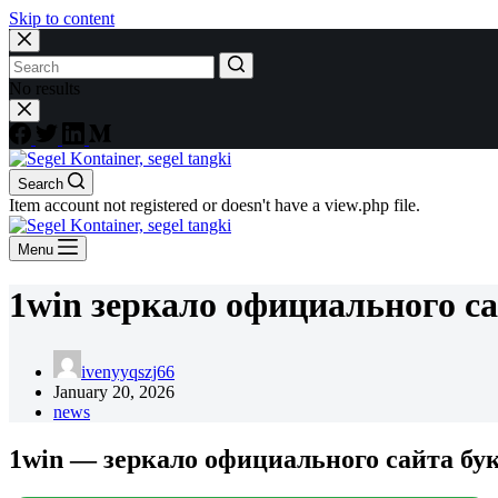
Skip to content
No results
Search
Item account not registered or doesn't have a view.php file.
Menu
1win зеркало официального сай
ivenyyqszj66
January 20, 2026
news
1win — зеркало официального сайта бук