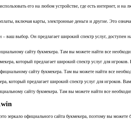
пользовать его на любом устройстве, где есть интернет, и на лю
платы, включая карты, электронные деньги и другие. Это означа
н – ваш выбор. Он предлагает широкий спектр услуг, доступен н
официальному сайту букмекера. Там вы можете найти все необход
кмекера, который предлагает широкий спектр услуг для игроков. 
к официальному сайту букмекера. Там вы можете найти все необх
кера, который предлагает широкий спектр услуг для игроков. Вам
официальному сайту букмекера. Там вы можете найти все необход
1win
это зеркало официального сайта букмекера, поэтому вы можете 