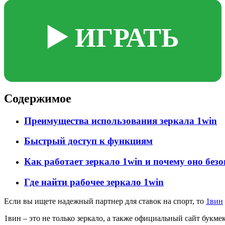
▶️ ИГРАТЬ
Содержимое
Преимущества использования зеркала 1win
Быстрый доступ к функциям
Как работает зеркало 1win и почему оно без
Где найти рабочее зеркало 1win
Если вы ищете надежный партнер для ставок на спорт, то
1вин
1вин – это не только зеркало, а также официальный сайт букме