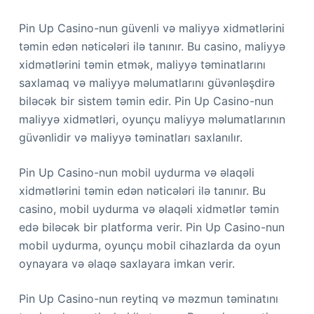
Pin Up Casino-nun güvenli və maliyyə xidmətlərini
təmin edən nəticələri ilə tanınır. Bu casino, maliyyə
xidmətlərini təmin etmək, maliyyə təminatlarını
saxlamaq və maliyyə məlumatlarını güvənləşdirə
biləcək bir sistem təmin edir. Pin Up Casino-nun
maliyyə xidmətləri, oyunçu maliyyə məlumatlarının
güvənlidir və maliyyə təminatları saxlanılır.
Pin Up Casino-nun mobil uydurma və əlaqəli
xidmətlərini təmin edən nəticələri ilə tanınır. Bu
casino, mobil uydurma və əlaqəli xidmətlər təmin
edə biləcək bir platforma verir. Pin Up Casino-nun
mobil uydurma, oyunçu mobil cihazlarda da oyun
oynayara və əlaqə saxlayara imkan verir.
Pin Up Casino-nun reytinq və məzmun təminatını