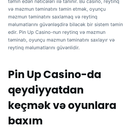
təmin edən nəticələri ilə tanınır. Bu casino, reytinq
və məzmun təminatını təmin etmək, oyunçu
məzmun təminatını saxlamaq və reytinq
məlumatlarını güvənləşdirə biləcək bir sistem təmin
edir. Pin Up Casino-nun reytinq və məzmun
təminatı, oyunçu məzmun təminatını saxlayır və
reytinq məlumatlarını güvənlidir.
Pin Up Casino-da
qeydiyyatdan
keçmək və oyunlara
baxım