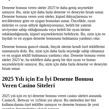
Deneme bonusu veren siteler 2025’te daha geniş seçenekler
sunuyor. Bu, sizin için daha fazla deneme ve deneyim fırsatı sunar.
Deneme bonusu veren yeni siteler, kişisel ihtiyaçlarınıza ve
tercihlerinize göre en uygun bonusları sunar. Öncelikle, oyun
türlerini ve oyun stiliyle ilgileniyorsunuz, belirli bir yatırım
seviyesine sahip olduğunuzda veya belirli bir oyun türüne
odaklandığınızda, kişisel seçeneklerinizi belirleyin. Bu, sizin için en
faydalı ve en uygun deneme bonusunu bulmanıza yardımcı olur.
Deneme bonusu guncel olarak, birçok sitenin kendi özel tekliflerini
sunmasıyla dolu. Bu, sizin için daha fazla seçeneğe sahip olmanıza
ve en uygun teklifi bulmanıza yardımcı olur. Deneme bonusu veren
siteler 2025’te, bu teklifleri daha geniş bir dizi oyun ve bonus
seçenekleriyle sunuyor. Bu, sizin için daha fazla deneme ve deneyim
fırsatı sunar.
2025 Yılı için En İyi Deneme Bonusu
Veren Casino Siteleri
2025 yılı için en iyi deneme bonusu veren casino siteleri arasında
CasinoX, Betway ve 1xSlots yer alıyor. Bu sitelerden her biri
kullanıcılarına özel teklifler sunuyor ve deneme bonusu ile yeni
oyunları denemelerine olanak tanıyor.