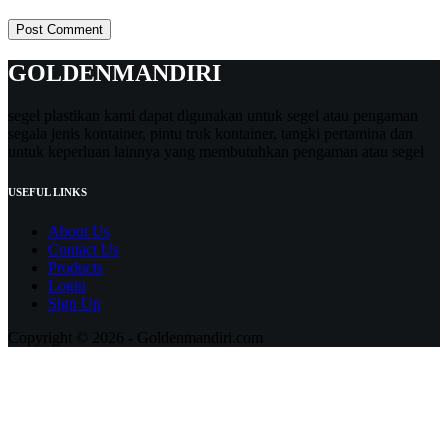
Post Comment
GOLDENMANDIRI
segel plastikan kami dapat digunakan untuk segel atau pengaman
segala jenis kontainer, pintu truk kontainer, tangki pertamina dan
untuk keperluan lainnya yang membutuhkan pengaman atau segel
USEFUL LINKS
About Us
Contact Us
Products
Login
Sign Up
Copyright © 2026 - Goldenmandiri.com