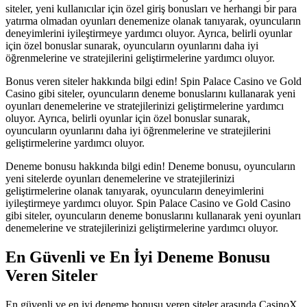
siteler, yeni kullanıcılar için özel giriş bonusları ve herhangi bir para
yatırma olmadan oyunları denemenize olanak tanıyarak, oyuncuların
deneyimlerini iyileştirmeye yardımcı oluyor. Ayrıca, belirli oyunlar
için özel bonuslar sunarak, oyuncuların oyunlarını daha iyi
öğrenmelerine ve stratejilerini geliştirmelerine yardımcı oluyor.
Bonus veren siteler hakkında bilgi edin! Spin Palace Casino ve Gold
Casino gibi siteler, oyuncuların deneme bonuslarını kullanarak yeni
oyunları denemelerine ve stratejilerinizi geliştirmelerine yardımcı
oluyor. Ayrıca, belirli oyunlar için özel bonuslar sunarak,
oyuncuların oyunlarını daha iyi öğrenmelerine ve stratejilerini
geliştirmelerine yardımcı oluyor.
Deneme bonusu hakkında bilgi edin! Deneme bonusu, oyuncuların
yeni sitelerde oyunları denemelerine ve stratejilerinizi
geliştirmelerine olanak tanıyarak, oyuncuların deneyimlerini
iyileştirmeye yardımcı oluyor. Spin Palace Casino ve Gold Casino
gibi siteler, oyuncuların deneme bonuslarını kullanarak yeni oyunları
denemelerine ve stratejilerinizi geliştirmelerine yardımcı oluyor.
En Güvenli ve En İyi Deneme Bonusu
Veren Siteler
En güvenli ve en iyi deneme bonusu veren siteler arasında CasinoX