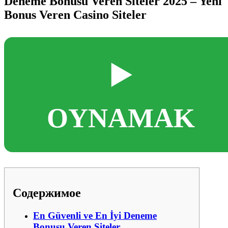
Deneme Bonusu Veren Siteler 2025 – Yeni
Bonus Veren Casino Siteler
▶️
OYNAMAK
Содержимое
En Güvenli ve En İyi Deneme
Bonusu Veren Siteler