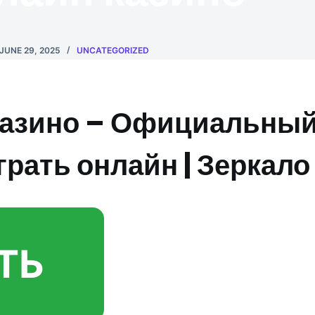
JUNE 29, 2025
UNCATEGORIZED
казино – Официальный
грать онлайн | Зеркало
АТЬ