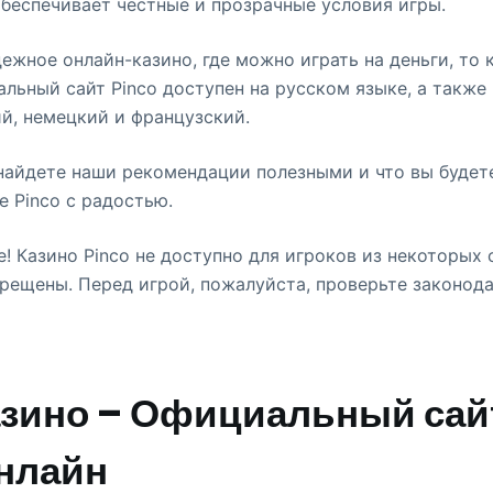
обеспечивает честные и прозрачные условия игры.
ежное онлайн-казино, где можно играть на деньги, то к
льный сайт Pinco доступен на русском языке, а также 
й, немецкий и французский.
найдете наши рекомендации полезными и что вы будете
 Pinco с радостью.
! Казино Pinco не доступно для игроков из некоторых с
рещены. Перед игрой, пожалуйста, проверьте законод
азино – Официальный сай
онлайн