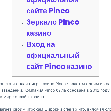
сайте Pinco
Зеркало Pinco
казино
Вход на
официальный
сайт Pinco казино
рнета и онлайн-игр, казино Pinco является одним из с
заведений. Компания Pinco была основана в 2012 году 
в мире онлайн-казино.
лагает своим игрокам широкий спектр игр, включая сл