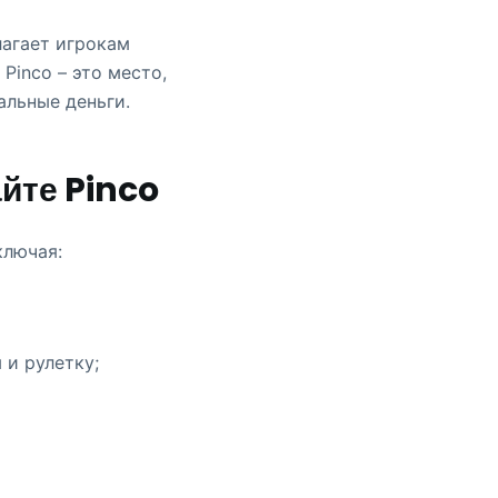
лагает игрокам
Pinco – это место,
альные деньги.
йте Pinco
ключая:
 и рулетку;