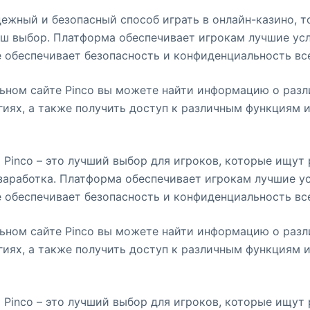
ежный и безопасный способ играть в онлайн-казино, 
ваш выбор. Платформа обеспечивает игрокам лучшие ус
е обеспечивает безопасность и конфиденциальность вс
ьном сайте Pinco вы можете найти информацию о разл
гиях, а также получить доступ к различным функциям 
Pinco – это лучший выбор для игроков, которые ищут 
заработка. Платформа обеспечивает игрокам лучшие ус
е обеспечивает безопасность и конфиденциальность вс
ьном сайте Pinco вы можете найти информацию о разл
гиях, а также получить доступ к различным функциям 
Pinco – это лучший выбор для игроков, которые ищут 