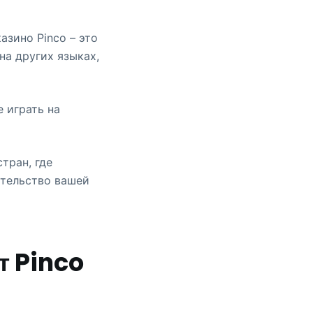
азино Pinco – это
на других языках,
 играть на
тран, где
ательство вашей
т Pinco