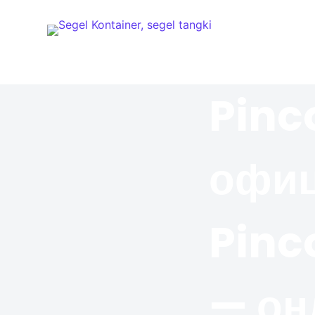
S
k
i
p
t
Pinc
o
c
o
офиц
n
t
e
n
Pinc
t
— он