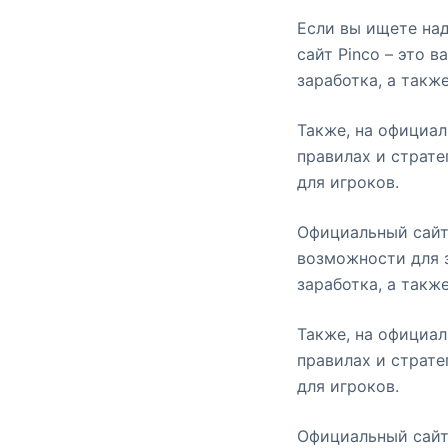
Если вы ищете над
сайт Pinco – это 
заработка, а такж
Также, на официал
правилах и страте
для игроков.
Официальный сайт 
возможности для 
заработка, а такж
Также, на официал
правилах и страте
для игроков.
Официальный сайт 