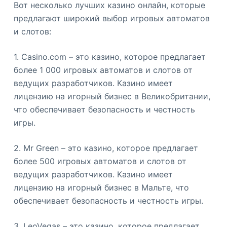
Вот несколько лучших казино онлайн, которые
предлагают широкий выбор игровых автоматов
и слотов:
1. Casino.com – это казино, которое предлагает
более 1 000 игровых автоматов и слотов от
ведущих разработчиков. Казино имеет
лицензию на игорный бизнес в Великобритании,
что обеспечивает безопасность и честность
игры.
2. Mr Green – это казино, которое предлагает
более 500 игровых автоматов и слотов от
ведущих разработчиков. Казино имеет
лицензию на игорный бизнес в Мальте, что
обеспечивает безопасность и честность игры.
3. LeoVegas – это казино, которое предлагает