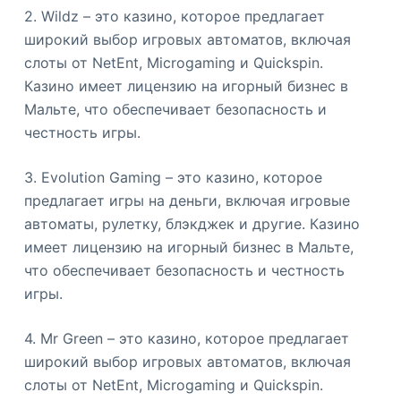
2. Wildz – это казино, которое предлагает
широкий выбор игровых автоматов, включая
слоты от NetEnt, Microgaming и Quickspin.
Казино имеет лицензию на игорный бизнес в
Мальте, что обеспечивает безопасность и
честность игры.
3. Evolution Gaming – это казино, которое
предлагает игры на деньги, включая игровые
автоматы, рулетку, блэкджек и другие. Казино
имеет лицензию на игорный бизнес в Мальте,
что обеспечивает безопасность и честность
игры.
4. Mr Green – это казино, которое предлагает
широкий выбор игровых автоматов, включая
слоты от NetEnt, Microgaming и Quickspin.