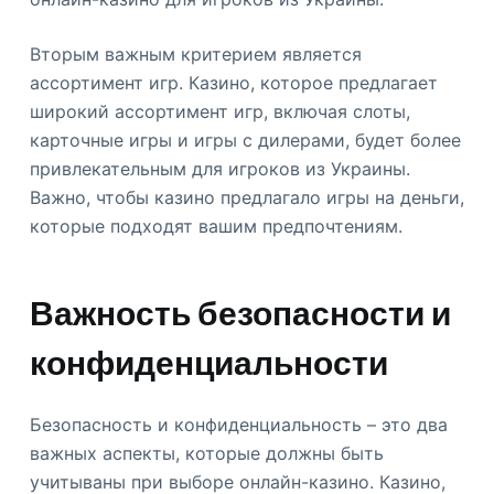
Вторым важным критерием является
ассортимент игр. Казино, которое предлагает
широкий ассортимент игр, включая слоты,
карточные игры и игры с дилерами, будет более
привлекательным для игроков из Украины.
Важно, чтобы казино предлагало игры на деньги,
которые подходят вашим предпочтениям.
Важность безопасности и
конфиденциальности
Безопасность и конфиденциальность – это два
важных аспекты, которые должны быть
учитываны при выборе онлайн-казино. Казино,