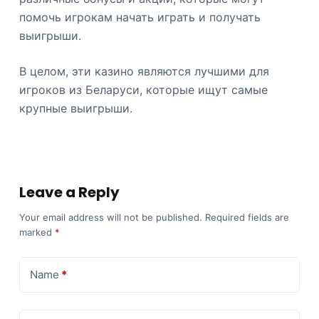
помочь игрокам начать играть и получать
выигрыши.
В целом, эти казино являются лучшими для
игроков из Беларуси, которые ищут самые
крупные выигрыши.
Leave a Reply
Your email address will not be published.
Required fields are
marked
*
Name
*