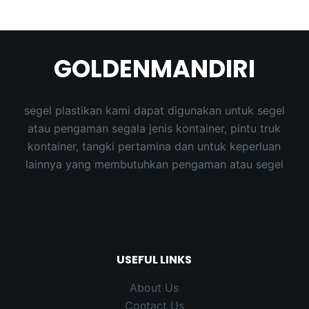
GOLDENMANDIRI
segel plastikan kami dapat digunakan untuk segel
atau pengaman segala jenis kontainer, pintu truk
kontainer, tangki pertamina dan untuk keperluan
lainnya yang membutuhkan pengaman atau segel
USEFUL LINKS
About Us
Contact Us