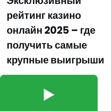
Эксклюзивный
рейтинг казино
онлайн 2025 – где
получить самые
крупные выигрыши
▶️