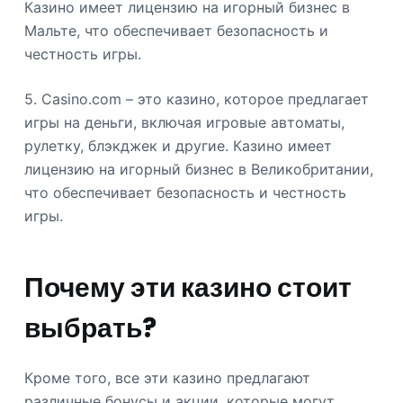
Казино имеет лицензию на игорный бизнес в
Мальте, что обеспечивает безопасность и
честность игры.
5. Casino.com – это казино, которое предлагает
игры на деньги, включая игровые автоматы,
рулетку, блэкджек и другие. Казино имеет
лицензию на игорный бизнес в Великобритании,
что обеспечивает безопасность и честность
игры.
Почему эти казино стоит
выбрать?
Кроме того, все эти казино предлагают
различные бонусы и акции, которые могут