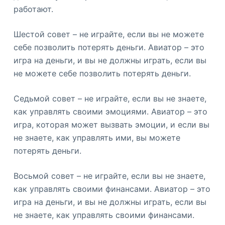
работают.
Шестой совет – не играйте, если вы не можете
себе позволить потерять деньги. Авиатор – это
игра на деньги, и вы не должны играть, если вы
не можете себе позволить потерять деньги.
Седьмой совет – не играйте, если вы не знаете,
как управлять своими эмоциями. Авиатор – это
игра, которая может вызвать эмоции, и если вы
не знаете, как управлять ими, вы можете
потерять деньги.
Восьмой совет – не играйте, если вы не знаете,
как управлять своими финансами. Авиатор – это
игра на деньги, и вы не должны играть, если вы
не знаете, как управлять своими финансами.