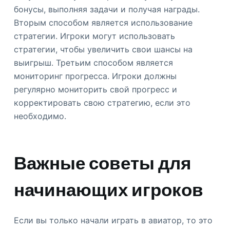
бонусы, выполняя задачи и получая награды.
Вторым способом является использование
стратегии. Игроки могут использовать
стратегии, чтобы увеличить свои шансы на
выигрыш. Третьим способом является
мониторинг прогресса. Игроки должны
регулярно мониторить свой прогресс и
корректировать свою стратегию, если это
необходимо.
Важные советы для
начинающих игроков
Если вы только начали играть в авиатор, то это