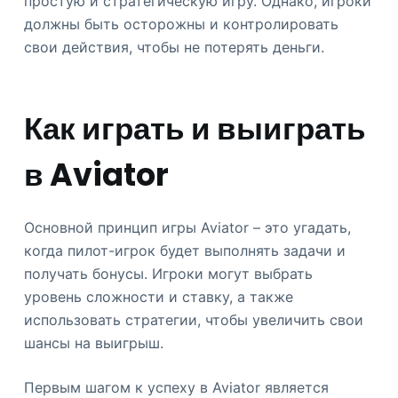
простую и стратегическую игру. Однако, игроки
должны быть осторожны и контролировать
свои действия, чтобы не потерять деньги.
Как играть и выиграть
в Aviator
Основной принцип игры Aviator – это угадать,
когда пилот-игрок будет выполнять задачи и
получать бонусы. Игроки могут выбрать
уровень сложности и ставку, а также
использовать стратегии, чтобы увеличить свои
шансы на выигрыш.
Первым шагом к успеху в Aviator является