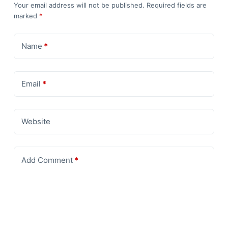
Your email address will not be published.
Required fields are
marked
*
Name
*
Email
*
Website
Add Comment
*