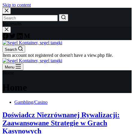
Skip to content
No results
Search
Item account not registered or doesn't have a view.php file.
Menu
Home
Home
Gambling/Casino
Doświadcz Niezrównanej Rywalizacji:
Zaawansowane Strategie w Grach
Kasynowych