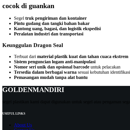
cocok di guankan
Segel
truk pengiriman dan kontainer
Pintu gudang dan tangki bahan bakar
Kantong uang, bagasi, dan logistik ekspedisi
Peralatan industri dan transportasi
Keunggulan Dragon Seal
Terbuat dari
material plastik kuat dan tahan cuaca ekstrem
Sistem penguncian logam anti-manipulasi
Nomor seri unik dan opsional barcode
untuk pelacakan
Tersedia dalam berbagai warna
sesuai kebutuhan identifikas
Pemasangan mudah tanpa alat bantu
GOLDENMANDIRI
segel plastikan kami dapat digunakan untuk segel atau pengaman sega
USEFUL LINKS
About Us