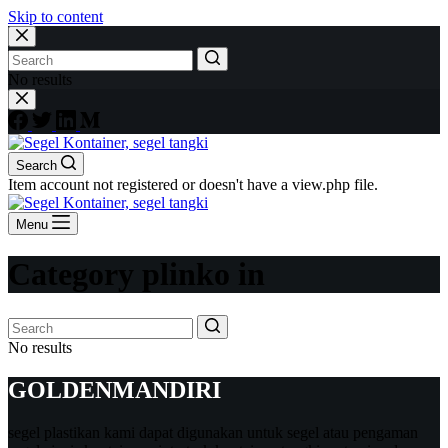
Skip to content
No results
Search
Item account not registered or doesn't have a view.php file.
Menu
Category
plinko in
No results
GOLDENMANDIRI
segel plastikan kami dapat digunakan untuk segel atau pengaman