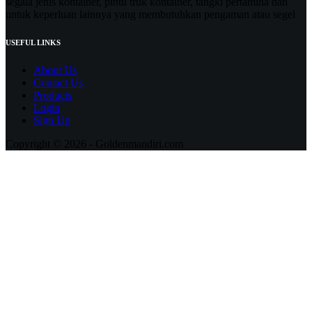
segala jenis kontainer, pintu truk kontainer, tangki pertamina dan
untuk keperluan lainnya yang membutuhkan pengaman atau segel
USEFUL LINKS
About Us
Contact Us
Products
Login
Sign Up
Copyright © 2026 - Goldenmandiri.com