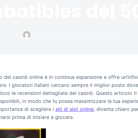
batibles del 
IVENYYQSZJ66
MAY 9, 2026
PUBLICK
do dei casinò online è in continua espansione e offre un’infin
cere. I giocatori italiani cercano sempre il miglior posto d
ioco le recensioni dettagliate dei casinò. Questo articolo t
disponibili, in modo che tu possa massimizzare la tua esperi
mportanza di scegliere i
siti di slot online
, diventa chiaro pe
rsi prima di iniziare a giocare.