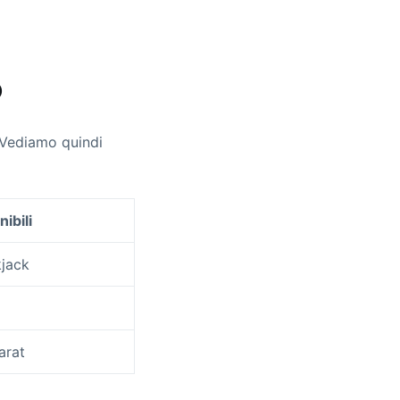
ò
 Vediamo quindi
nibili
kjack
arat