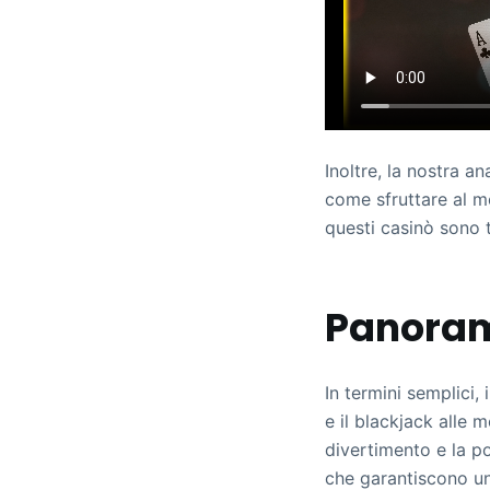
Inoltre, la nostra an
come sfruttare al m
questi casinò sono tr
Panoram
In termini semplici,
e il blackjack alle 
divertimento e la po
che garantiscono un’