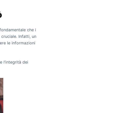
ò
 fondamentale che i
ruciale. Infatti, un
ere le informazioni
 l’integrità dei