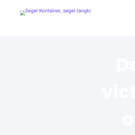
S
k
i
p
t
o
c
D
o
n
t
vic
e
n
t
o