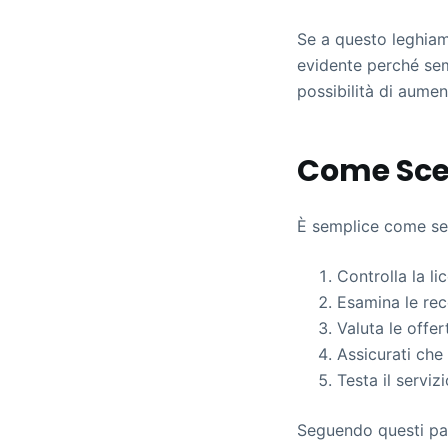
Se a questo leghiam
evidente perché semp
possibilità di aumen
Come Sceg
È semplice come seg
Controlla la l
Esamina le rece
Valuta le offe
Assicurati che 
Testa il servizi
Seguendo questi pas