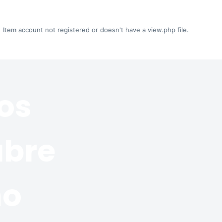
Item account not registered or doesn't have a view.php file.
os
ubre
no