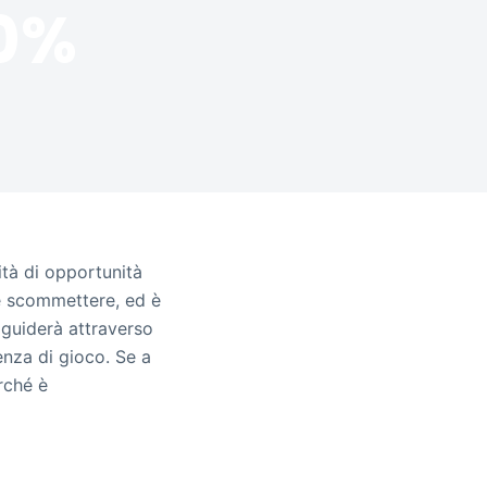
50%
ità di opportunità
ove scommettere, ed è
i guiderà attraverso
enza di gioco. Se a
rché è