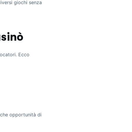
diversi giochi senza
asinò
iocatori. Ecco
nche opportunità di