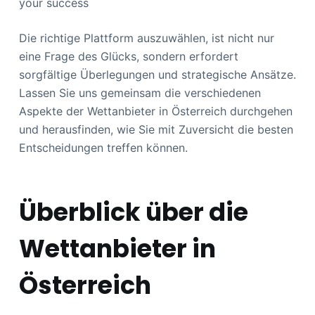
Die richtige Plattform auszuwählen, ist nicht nur
eine Frage des Glücks, sondern erfordert
sorgfältige Überlegungen und strategische Ansätze.
Lassen Sie uns gemeinsam die verschiedenen
Aspekte der Wettanbieter in Österreich durchgehen
und herausfinden, wie Sie mit Zuversicht die besten
Entscheidungen treffen können.
Überblick über die
Wettanbieter in
Österreich