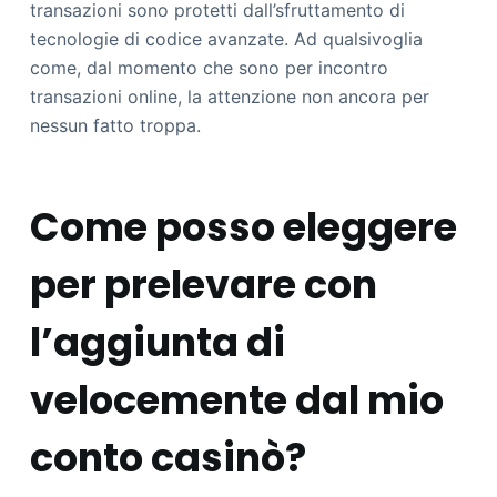
transazioni sono protetti dall’sfruttamento di
tecnologie di codice avanzate. Ad qualsivoglia
come, dal momento che sono per incontro
transazioni online, la attenzione non ancora per
nessun fatto troppa.
Come posso eleggere
per prelevare con
l’aggiunta di
velocemente dal mio
conto casinò?