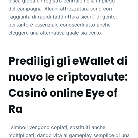
bisca gioca un registro centrale nella impiego
dell’campagna.
Alcuni attrezzatura sono con
l’aggiunta di rapidi (addirittura sicuri) di gente;
pertanto è essenziale conoscerli atto anche
eleggere una alternativa quale sia certo.
Prediligi gli eWallet di
nuovo le criptovalute:
Casinò online Eye of
Ra
I simboli vengono copiati, sostituiti anche
moltiplicati, dando vita al gameplay semplice di una