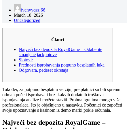
ivenyyqszj66
March 18, 2026
Uncategorized
Članci
Najveći bez depozita RoyalGame – Odaberite
smanjene jackpotove
Slotovi:
Prednosti isprobavanja potpuno besplatnih luka
Odgovara, pedeset okretaja
Također, za potpuno besplatnu verziju, pretplatnici su bili spremni
odmah početi isprobavati bez ikakvih dodatnih troškova
ispunjavanja analize i možete staviti. Probna igra ima mnogo više
profesionalaca, što je objašnjeno u nastavku.
Početnici će započeti
svoje upoznavanje s kasinom iz demo marki pokie računala.
Najveći bez depozita RoyalGame –