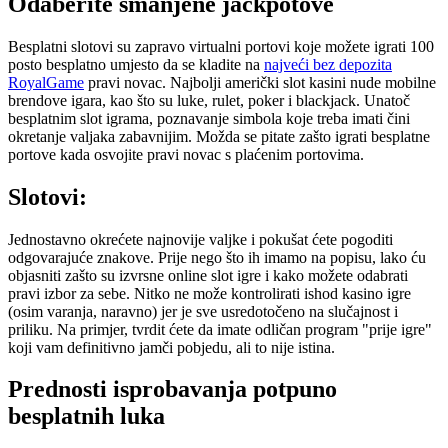
Odaberite smanjene jackpotove
Besplatni slotovi su zapravo virtualni portovi koje možete igrati 100
posto besplatno umjesto da se kladite na
najveći bez depozita
RoyalGame
pravi novac. Najbolji američki slot kasini nude mobilne
brendove igara, kao što su luke, rulet, poker i blackjack. Unatoč
besplatnim slot igrama, poznavanje simbola koje treba imati čini
okretanje valjaka zabavnijim. Možda se pitate zašto igrati besplatne
portove kada osvojite pravi novac s plaćenim portovima.
Slotovi:
Jednostavno okrećete najnovije valjke i pokušat ćete pogoditi
odgovarajuće znakove. Prije nego što ih imamo na popisu, lako ću
objasniti zašto su izvrsne online slot igre i kako možete odabrati
pravi izbor za sebe. Nitko ne može kontrolirati ishod kasino igre
(osim varanja, naravno) jer je sve usredotočeno na slučajnost i
priliku. Na primjer, tvrdit ćete da imate odličan program "prije igre"
koji vam definitivno jamči pobjedu, ali to nije istina.
Prednosti isprobavanja potpuno
besplatnih luka