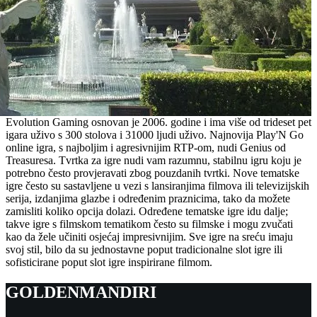
Evolution Gaming osnovan je 2006. godine i ima više od trideset pet
igara uživo s 300 stolova i 31000 ljudi uživo. Najnovija Play'N Go
online igra, s najboljim i agresivnijim RTP-om, nudi Genius od
Treasuresa. Tvrtka za igre nudi vam razumnu, stabilnu igru ​​koju je
potrebno često provjeravati zbog pouzdanih tvrtki. Nove tematske
igre često su sastavljene u vezi s lansiranjima filmova ili televizijskih
serija, izdanjima glazbe i određenim praznicima, tako da možete
zamisliti koliko opcija dolazi. Određene tematske igre idu dalje;
takve igre s filmskom tematikom često su filmske i mogu zvučati
kao da žele učiniti osjećaj impresivnijim. Sve igre na sreću imaju
svoj stil, bilo da su jednostavne poput tradicionalne slot igre ili
sofisticirane poput slot igre inspirirane filmom.
GOLDENMANDIRI