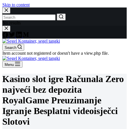
Skip to content
No results
Search
Item account not registered or doesn't have a view.php file.
Menu
Kasino slot igre Računala Zero
najveći bez depozita
RoyalGame Preuzimanje
Igranje Besplatni videoisječci
Slotovi