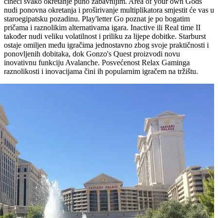
čineći svako okretanje puno zabavnijim. Area of ​​your own Gods
nudi ponovna okretanja i proširivanje multiplikatora smjestit će vas u
staroegipatsku pozadinu. Play'letter Go poznat je po bogatim
pričama i raznolikim alternativama igara. Inactive ili Real time II
također nudi veliku volatilnost i priliku za lijepe dobitke. Starburst
ostaje omiljen među igračima jednostavno zbog svoje praktičnosti i
ponovljenih dobitaka, dok Gonzo's Quest proizvodi novu
inovativnu funkciju Avalanche. Posvećenost Relax Gaminga
raznolikosti i inovacijama čini ih popularnim igračem na tržištu.