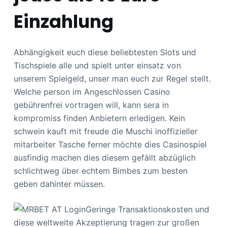
Einzahlung
Abhängigkeit euch diese beliebtesten Slots und
Tischspiele alle und spielt unter einsatz von
unserem Spielgeld, unser man euch zur Regel stellt.
Welche person im Angeschlossen Casino
gebührenfrei vortragen will, kann sera in
kompromiss finden Anbietern erledigen. Kein
schwein kauft mit freude die Muschi inoffizieller
mitarbeiter Tasche ferner möchte dies Casinospiel
ausfindig machen dies diesem gefällt abzüglich
schlichtweg über echtem Bimbes zum besten
geben dahinter müssen.
Geringe Transaktionskosten und
diese weltweite Akzeptierung tragen zur großen