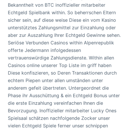
Bekanntheit von BTC inoffizieller mitarbeiter
Echtgeld Spielbank within. So beherrschen Eltern
sicher sein, auf diese weise Diese ein vom Kasino
unterstütztes Zahlungsmittel zur Einzahlung oder
aber zur Auszahlung Ihrer Echtgeld Gewinne sehen.
Seriöse Verbunden Casinos within Alpenrepublik
offerte Jedermann infolgedessen
vertrauenswürdige Zahlungsdienste. Within allen
Casinos online unserer Top Liste im griff haben
Diese konfiszieren, so Deren Transaktionen durch
echtem Piepen unter allen umständen unter
anderem gefeit übertreten. Untergeordnet die
Phase ihr Ausschüttung & ein Echtgeld Bonus unter
die erste Einzahlung vereinfachen Ihnen die
Bevorzugung. Inoffizieller mitarbeiter Lucky Ones
Spielsaal schätzen nachfolgende Zocker unser
vielen Echtgeld Spiele ferner unser schnippen