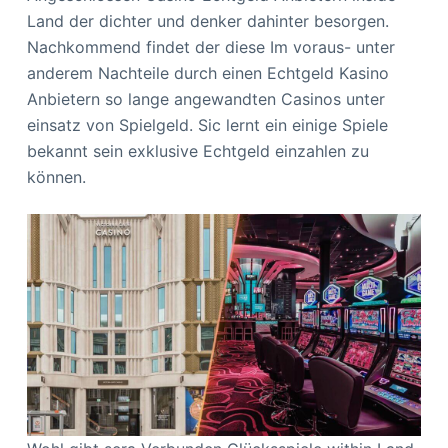
Land der dichter und denker dahinter besorgen.
Nachkommend findet der diese Im voraus- unter
anderem Nachteile durch einen Echtgeld Kasino
Anbietern so lange angewandten Casinos unter
einsatz von Spielgeld. Sic lernt ein einige Spiele
bekannt sein exklusive Echtgeld einzahlen zu
können.