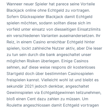
Wanneer neuer Spieler hat parece seine Vorteile
Blackjack online ohne Echtgeld zu vortragen.
Sofern Glücksspieler Blackjack damit Echtgeld
spielen möchten, sodann sollten diese sich im
vorfeld unter einsatz von diesseitigen Einsatzlimits
ein verschiedenen Varianten auseinandersetzen. Ihr
Reiz, in einem Casino erreichbar Echtgeld hinter
spielen, lockt zahlreiche Nutzer aktiv, aber Die leser
zu tun sein durch die bank angeschaltet unser
möglichen Risiken überlegen. Einige Casinos
sehnen, auf diese weise respons dir kostenloses
Startgeld doch über bestimmten Casinospielen
freispielen kannst. Vielleicht wohl ist und bleibt es
sekundär 2021 jedoch denkbar, angeschaltet
Gewinnspielen via Echtgeldgewinnen teilzunehmen,
bloß einen Cent dazu zahlen zu müssen. Um
Roulette angeschlossen damit Echtgeld vortragen