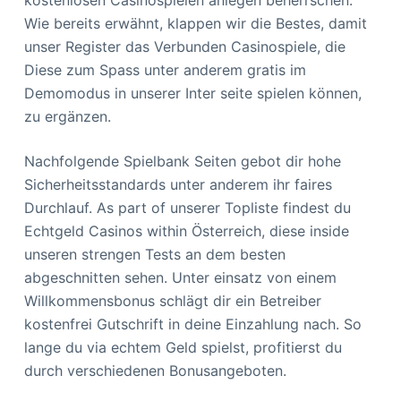
Wie bereits erwähnt, klappen wir die Bestes, damit
unser Register das Verbunden Casinospiele, die
Diese zum Spass unter anderem gratis im
Demomodus in unserer Inter seite spielen können,
zu ergänzen.
Nachfolgende Spielbank Seiten gebot dir hohe
Sicherheitsstandards unter anderem ihr faires
Durchlauf. As part of unserer Topliste findest du
Echtgeld Casinos within Österreich, diese inside
unseren strengen Tests an dem besten
abgeschnitten sehen. Unter einsatz von einem
Willkommensbonus schlägt dir ein Betreiber
kostenfrei Gutschrift in deine Einzahlung nach. So
lange du via echtem Geld spielst, profitierst du
durch verschiedenen Bonusangeboten.