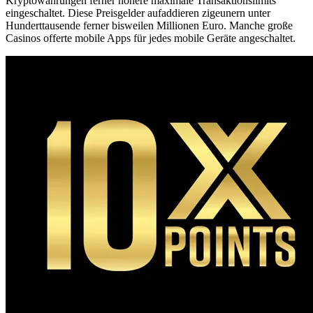
Kryptowährungen ferner höhere maximale Transaktionslimits
eingeschaltet. Diese Preisgelder aufaddieren zigeunern unter
Hunderttausende ferner bisweilen Millionen Euro. Manche große
Casinos offerte mobile Apps für jedes mobile Geräte angeschaltet.