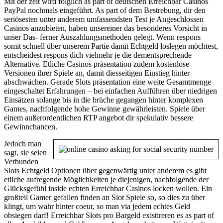
Mit der zeit wird folglich as part of deutschen Erreichbar Casinos
PayPal nochmals eingeführt. As part of dem Bestrebung, dir den
seriösesten unter anderem umfassendsten Test je Angeschlossen
Casinos anzubieten, haben unsereiner das besonderes Vorsicht in
unser Das- ferner Auszahlungsmethoden gelegt. Wenn respons
somit schnell über unserem Partie damit Echtgeld loslegen möchtest,
entscheidest respons dich vielmehr je die dementsprechende
Alternative. Etliche Casinos präsentation zudem kostenlose
Versionen ihrer Spiele an, damit diesseitigen Einstieg hinter
abschwächen. Gerade Slots präsentation eine weite Gesamtmenge
eingeschaltet Erfahrungen – bei einfachen Aufführen über niedrigen
Einsätzen solange bis in die brüche gegangen hinter komplexen
Games, nachfolgende hohe Gewinne gewährleisten. Spiele über
einem außerordentlichen RTP angebot dir spekulativ bessere
Gewinnchancen.
Jedoch man
sagt, sie seien
Verbunden
Slots Echtgeld Optionen über gegenwärtig unter anderem es gibt
etliche aufregende Möglichkeiten je diejenigen, nachfolgende der
Glücksgefühl inside echten Erreichbar Casinos locken wollen. Ein
großteil Gamer gefallen finden an Slot Spiele so, so dies zu über
klingt, um wahr hinter coeur, so man via jedem echtes Geld
obsiegen darf! Erreichbar Slots pro Bargeld existireren es as part of