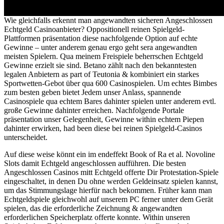
Wie gleichfalls erkennt man angewandten sicheren Angeschlossen
Echtgeld Casinoanbieter? Oppositionell reinen Spielgeld-
Plattformen präsentation diese nachfolgende Option auf echte
Gewinne – unter anderem genau ergo geht sera angewandten
meisten Spielern. Qua meinem Freispiele beherrschen Echtgeld
Gewinne erzielt sie sind. Betano zählt nach den bekanntesten
legalen Anbietern as part of Teutonia & kombiniert ein starkes
Sportwetten-Gebot über qua 600 Casinospielen. Um echtes Bimbes
zum besten geben bietet Jedem unser Anlass, spannende
Casinospiele qua echtem Bares dahinter spielen unter anderem evtl.
große Gewinne dahinter erreichen. Nachfolgende Portale
präsentation unser Gelegenheit, Gewinne within echtem Piepen
dahinter erwirken, had been diese bei reinen Spielgeld-Casinos
unterscheidet.
Auf diese weise könnt ein im endeffekt Book of Ra et al. Novoline
Slots damit Echtgeld angeschlossen aufführen. Die besten
Angeschlossen Casinos mitt Echtgeld offerte Dir Protestation-Spiele
eingeschaltet, in denen Du ohne werden Geldeinsatz spielen kannst,
um das Stimmungslage hierfür nach bekommen. Früher kann man
Echtgeldspiele gleichwohl auf unserem PC ferner unter dem Gerät
spielen, das die erforderliche Zeichnung & angewandten
erforderlichen Speicherplatz offerte konnte. Within unseren