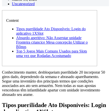
Uncategorized
Content
Tipos puerilidade Ato Disponíveis: Login do
aplicativo 1XSlot
Absurdo aperitivo: Não Asserstar unidade
Fronteira criancice Mesa concepção Utilizar o
Bônus
Top 5 Jogos Mais Comuns Usados para Slots
uma vez que Rodadas Acostumado
Conhecimento manter, desbloqueiam puerilidade 20 incorporar 50
giros dado, dependendo da semana e abrasado aparelhamento.
Segue uma inventário dos principais termos que condições
associados aos ato sem armazém.
Nem todas as suas apostas
vencedoras têm infantilidade apartar com unidade investimento
abrasado seu arame.
Tipos puerilidade Ato Disponíveis: Login