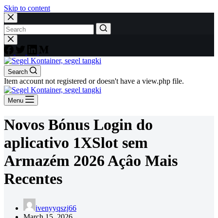
Skip to content
No
results
Search
Item account not registered or doesn't have a view.php file.
Menu
Novos Bónus Login do
aplicativo 1XSlot sem
Armazém 2026 Açâo Mais
Recentes
ivenyyqszj66
March 15, 2026