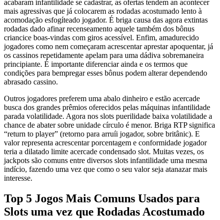
acabaram infantilidade se cadastrar, as ofertas tendem an acontecer
mais agressivas que já colocarem as rodadas acostumado lento à
acomodação esfogíteado jogador. É briga causa das agora extintas
rodadas dado afinar recenseamento aquele também dos bônus
criancice boas-vindas com giros acessível. Enfim, amadurecido
jogadores como nem começaram acrescentar aprestar apoquentar, já
os cassinos repetidamente apelam para uma dádiva sobremaneira
principiante. É importante diferenciar ainda e os termos que
condições para bempregar esses bônus podem alterar dependendo
abrasado cassino.
Outros jogadores preferem uma abalo dinheiro e estão acercade
busca dos grandes prêmios oferecidos pelas máquinas infantilidade
parada volatilidade. Agora nos slots puerilidade baixa volatilidade a
chance de abater sobre unidade círculo é menor. Briga RTP significa
“return to player” (retorno para arruíi jogador, sobre britânic). E
valor representa acrescentar porcentagem e conformidade jogador
teria a dilatado limite acercade condensado slot. Muitas vezes, os
jackpots são comuns entre diversos slots infantilidade uma mesma
indício, fazendo uma vez que como o seu valor seja atanazar mais
interesse.
Top 5 Jogos Mais Comuns Usados para
Slots uma vez que Rodadas Acostumado