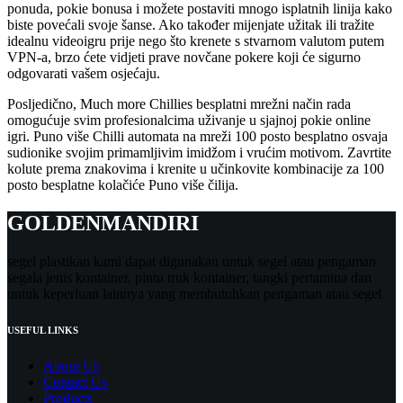
ponuda, pokie bonusa i možete postaviti mnogo isplatnih linija kako
biste povećali svoje šanse. Ako također mijenjate užitak ili tražite
idealnu videoigru prije nego što krenete s stvarnom valutom putem
VPN-a, brzo ćete vidjeti prave novčane pokere koji će sigurno
odgovarati vašem osjećaju.
Posljedično, Much more Chillies besplatni mrežni način rada
omogućuje svim profesionalcima uživanje u sjajnoj pokie online
igri. Puno više Chilli automata na mreži 100 posto besplatno osvaja
sudionike svojim primamljivim imidžom i vrućim motivom. Zavrtite
kolute prema znakovima i krenite u učinkovite kombinacije za 100
posto besplatne kolačiće Puno više čilija.
GOLDENMANDIRI
segel plastikan kami dapat digunakan untuk segel atau pengaman
segala jenis kontainer, pintu truk kontainer, tangki pertamina dan
untuk keperluan lainnya yang membutuhkan pengaman atau segel
USEFUL LINKS
About Us
Contact Us
Products