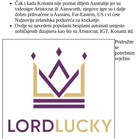
Čak i kada Konami nije poznat diljem Australije jer su
videoigre Aristocrat ili Ainsworth, njegove igre su i dalje
dobro prihvaćene u Aussieu, Far-Eastern, US i vi ćete
Najnovija zelandska poduzeća za kockanje.
Ovdje su navedeni popularni besplatni automati umjesto
uobičajenih dizajnera kao što su Aristocrat, IGT, Konami itd.
Pridružite
se
potrebnim
svježim