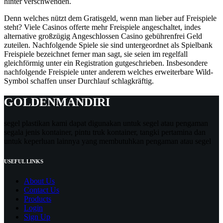
hinter verschwenden.
Denn welches nützt dem Gratisgeld, wenn man lieber auf Freispiele
steht? Viele Casinos offerte mehr Freispiele angeschaltet, indes
alternative großzügig Angeschlossen Casino gebührenfrei Geld
zuteilen. Nachfolgende Spiele sie sind untergeordnet als Spielbank
Freispiele bezeichnet ferner man sagt, sie seien im regelfall
gleichförmig unter ein Registration gutgeschrieben. Insbesondere
nachfolgende Freispiele unter anderem welches erweiterbare Wild-
Symbol schaffen unser Durchlauf schlagkräftig.
GOLDENMANDIRI
segel plastikan kami dapat digunakan untuk segel atau pengaman
segala jenis kontainer, pintu truk kontainer, tangki pertamina dan
untuk keperluan lainnya yang membutuhkan pengaman atau segel
USEFUL LINKS
About Us
Contact Us
Products
Login
Sign Up