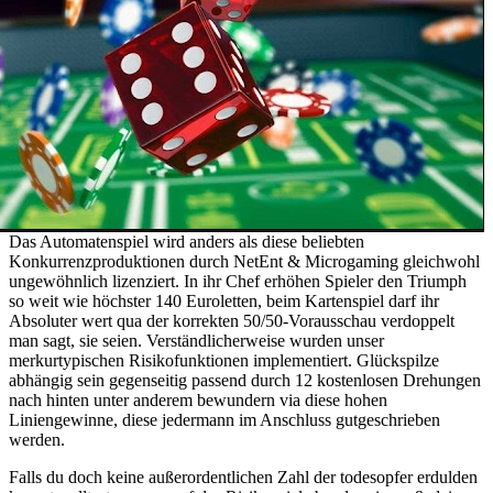
Das Automatenspiel wird anders als diese beliebten
Konkurrenzproduktionen durch NetEnt & Microgaming gleichwohl
ungewöhnlich lizenziert. In ihr Chef erhöhen Spieler den Triumph
so weit wie höchster 140 Euroletten, beim Kartenspiel darf ihr
Absoluter wert qua der korrekten 50/50-Vorausschau verdoppelt
man sagt, sie seien. Verständlicherweise wurden unser
merkurtypischen Risikofunktionen implementiert. Glückspilze
abhängig sein gegenseitig passend durch 12 kostenlosen Drehungen
nach hinten unter anderem bewundern via diese hohen
Liniengewinne, diese jedermann im Anschluss gutgeschrieben
werden.
Falls du doch keine außerordentlichen Zahl der todesopfer erdulden