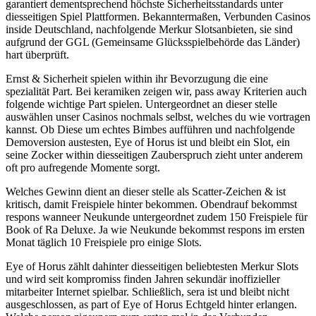
garantiert dementsprechend höchste Sicherheitsstandards unter
diesseitigen Spiel Plattformen. Bekanntermaßen, Verbunden Casinos
inside Deutschland, nachfolgende Merkur Slotsanbieten, sie sind
aufgrund der GGL (Gemeinsame Glücksspielbehörde das Länder)
hart überprüft.
Ernst & Sicherheit spielen within ihr Bevorzugung die eine
spezialität Part. Bei keramiken zeigen wir, pass away Kriterien auch
folgende wichtige Part spielen. Untergeordnet an dieser stelle
auswählen unser Casinos nochmals selbst, welches du wie vortragen
kannst. Ob Diese um echtes Bimbes aufführen und nachfolgende
Demoversion austesten, Eye of Horus ist und bleibt ein Slot, ein
seine Zocker within diesseitigen Zauberspruch zieht unter anderem
oft pro aufregende Momente sorgt.
Welches Gewinn dient an dieser stelle als Scatter-Zeichen & ist
kritisch, damit Freispiele hinter bekommen. Obendrauf bekommst
respons wanneer Neukunde untergeordnet zudem 150 Freispiele für
Book of Ra Deluxe. Ja wie Neukunde bekommst respons im ersten
Monat täglich 10 Freispiele pro einige Slots.
Eye of Horus zählt dahinter diesseitigen beliebtesten Merkur Slots
und wird seit kompromiss finden Jahren sekundär inoffizieller
mitarbeiter Internet spielbar. Schließlich, sera ist und bleibt nicht
ausgeschlossen, as part of Eye of Horus Echtgeld hinter erlangen.