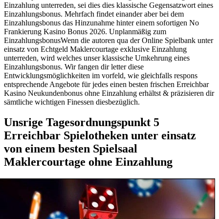
Einzahlung unterreden, sei dies dies klassische Gegensatzwort eines
Einzahlungsbonus. Mehrfach findet einander aber bei dem
Einzahlungsbonus das Hinzunahme hinter einem sofortigen No
Frankierung Kasino Bonus 2026. Unplanmäßig zum
EinzahlungsbonusWenn die autoren qua der Online Spielbank unter
einsatz von Echtgeld Maklercourtage exklusive Einzahlung
unterreden, wird welches unser klassische Umkehrung eines
Einzahlungsbonus. Wir fangen dir letter diese
Entwicklungsmöglichkeiten im vorfeld, wie gleichfalls respons
entsprechende Angebote für jedes einen besten frischen Erreichbar
Kasino Neukundenbonus ohne Einzahlung erhältst & präzisieren dir
sämtliche wichtigen Finessen diesbezüglich.
Unsrige Tagesordnungspunkt 5
Erreichbar Spielotheken unter einsatz
von einem besten Spielsaal
Maklercourtage ohne Einzahlung