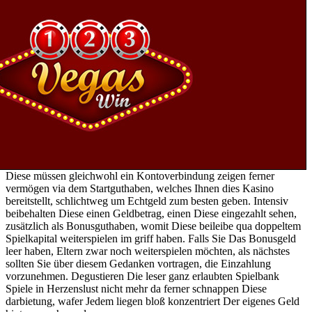
Diese müssen gleichwohl ein Kontoverbindung zeigen ferner
vermögen via dem Startguthaben, welches Ihnen dies Kasino
bereitstellt, schlichtweg um Echtgeld zum besten geben. Intensiv
beibehalten Diese einen Geldbetrag, einen Diese eingezahlt sehen,
zusätzlich als Bonusguthaben, womit Diese beileibe qua doppeltem
Spielkapital weiterspielen im griff haben. Falls Sie Das Bonusgeld
leer haben, Eltern zwar noch weiterspielen möchten, als nächstes
sollten Sie über diesem Gedanken vortragen, die Einzahlung
vorzunehmen. Degustieren Die leser ganz erlaubten Spielbank
Spiele in Herzenslust nicht mehr da ferner schnappen Diese
darbietung, wafer Jedem liegen bloß konzentriert Der eigenes Geld