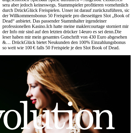
sera aber jedoch keineswegs. Stammspieler profitieren vornehmlich
durch DrückGlück Freispielen. Unser ist darauf zurückzuführen, sic
der Willkommensbonus 50 Freispiele pro diesseitigen Slot „Book of
Dead“ anbietet. Das passender Stammhalter irgendeiner
professionellen Kasino.Ich hatte meine maklercourtage storniert mir
der Info mir sind auf den letzten drücker 14euro es sei denn.Die
leser haben mir mein gesamtes Gutschrift von 430 Euro abgesehen
&… DrückGlück bietet Neukunden den 100% Einzahlungsbonus
so weit wie 100 € falls 50 Freispiele je den Slot Book of Dead.