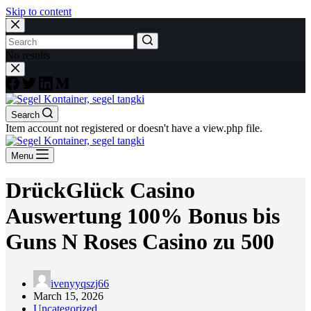
Skip to content
No results
Search
Item account not registered or doesn't have a view.php file.
Menu
DrückGlück Casino
Auswertung 100% Bonus bis
Guns N Roses Casino zu 500
ivenyyqszj66
March 15, 2026
Uncategorized