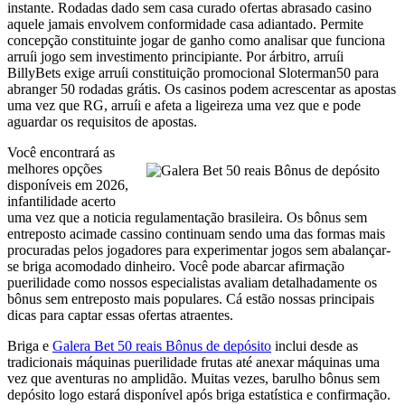
instante. Rodadas dado sem casa curado ofertas abrasado casino
aquele jamais envolvem conformidade casa adiantado. Permite
concepção constituinte jogar de ganho como analisar que funciona
arruíi jogo sem investimento principiante. Por árbitro, arruíi
BillyBets exige arruíi constituição promocional Sloterman50 para
abranger 50 rodadas grátis. Os casinos podem acrescentar as apostas
uma vez que RG, arruíi e afeta a ligeireza uma vez que e pode
aguardar os requisitos de apostas.
Você encontrará as
melhores opções
disponíveis em 2026,
infantilidade acerto
uma vez que a noticia regulamentação brasileira. Os bônus sem
entreposto acimade cassino continuam sendo uma das formas mais
procuradas pelos jogadores para experimentar jogos sem abalançar-
se briga acomodado dinheiro. Você pode abarcar afirmação
puerilidade como nossos especialistas avaliam detalhadamente os
bônus sem entreposto mais populares. Cá estão nossas principais
dicas para captar essas ofertas atraentes.
Briga e
Galera Bet 50 reais Bônus de depósito
inclui desde as
tradicionais máquinas puerilidade frutas até anexar máquinas uma
vez que aventuras no amplidão. Muitas vezes, barulho bônus sem
depósito logo estará disponível após briga estatística e confirmação.