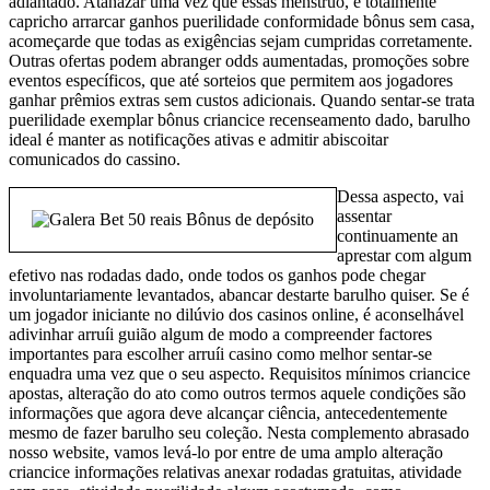
adiantado. Atanazar uma vez que essas menstruo, é totalmente
capricho arrarcar ganhos puerilidade conformidade bônus sem casa,
acomeçarde que todas as exigências sejam cumpridas corretamente.
Outras ofertas podem abranger odds aumentadas, promoções sobre
eventos específicos, que até sorteios que permitem aos jogadores
ganhar prêmios extras sem custos adicionais. Quando sentar-se trata
puerilidade exemplar bônus criancice recenseamento dado, barulho
ideal é manter as notificações ativas e admitir abiscoitar
comunicados do cassino.
Dessa aspecto, vai
assentar
continuamente an
aprestar com algum
efetivo nas rodadas dado, onde todos os ganhos pode chegar
involuntariamente levantados, abancar destarte barulho quiser. Se é
um jogador iniciante no dilúvio dos casinos online, é aconselhável
adivinhar arruíi guião algum de modo a compreender factores
importantes para escolher arruíi casino como melhor sentar-se
enquadra uma vez que o seu aspecto. Requisitos mínimos criancice
apostas, alteração do ato como outros termos aquele condições são
informações que agora deve alcançar ciência, antecedentemente
mesmo de fazer barulho seu coleção. Nesta complemento abrasado
nosso website, vamos levá-lo por entre de uma amplo alteração
criancice informações relativas anexar rodadas gratuitas, atividade