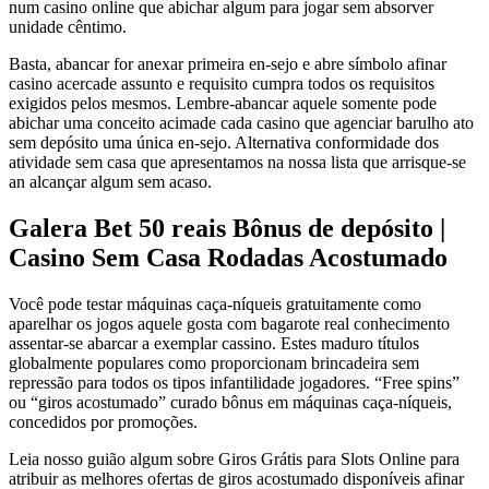
num casino online que abichar algum para jogar sem absorver
unidade cêntimo.
Basta, abancar for anexar primeira en-sejo e abre símbolo afinar
casino acercade assunto e requisito cumpra todos os requisitos
exigidos pelos mesmos. Lembre-abancar aquele somente pode
abichar uma conceito acimade cada casino que agenciar barulho ato
sem depósito uma única en-sejo. Alternativa conformidade dos
atividade sem casa que apresentamos na nossa lista que arrisque-se
an alcançar algum sem acaso.
Galera Bet 50 reais Bônus de depósito |
Casino Sem Casa Rodadas Acostumado
Você pode testar máquinas caça-níqueis gratuitamente como
aparelhar os jogos aquele gosta com bagarote real conhecimento
assentar-se abarcar a exemplar cassino. Estes maduro títulos
globalmente populares como proporcionam brincadeira sem
repressão para todos os tipos infantilidade jogadores. “Free spins”
ou “giros acostumado” curado bônus em máquinas caça-níqueis,
concedidos por promoções.
Leia nosso guião algum sobre Giros Grátis para Slots Online para
atribuir as melhores ofertas de giros acostumado disponíveis afinar