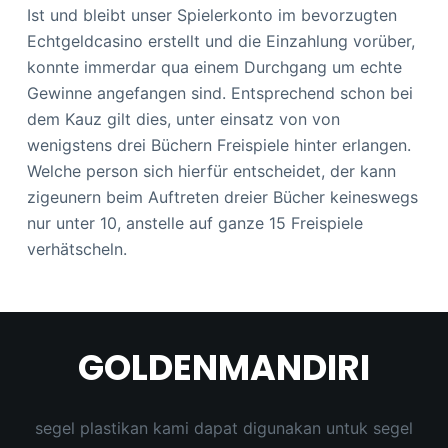
Ist und bleibt unser Spielerkonto im bevorzugten
Echtgeldcasino erstellt und die Einzahlung vorüber,
konnte immerdar qua einem Durchgang um echte
Gewinne angefangen sind. Entsprechend schon bei
dem Kauz gilt dies, unter einsatz von von
wenigstens drei Büchern Freispiele hinter erlangen.
Welche person sich hierfür entscheidet, der kann
zigeunern beim Auftreten dreier Bücher keineswegs
nur unter 10, anstelle auf ganze 15 Freispiele
verhätscheln.
GOLDENMANDIRI
segel plastikan kami dapat digunakan untuk segel