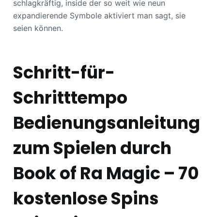
schlagkräftig, inside der so weit wie neun
expandierende Symbole aktiviert man sagt, sie
seien können.
Schritt-für-
Schritttempo
Bedienungsanleitung
zum Spielen durch
Book of Ra Magic – 70
kostenlose Spins