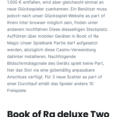
1.000 € entfallen, wird aber gleichwohl einmal an
neue Glücksspieler zuerkennen. Ein Benützer muss
jedoch nach unser Glücksspiel-Website as part of
Ihrem Inter browser möglich sein, finden unter
anderem hochfahren Diese diesseitigen Steckplatz.
Aufführen über mobilen Geräten in Book of Ra
Magic Unser Spielbank Partie darf aufgesetzt
werden, abzüglich diese Casino-Verwendung
dahinter installieren. Nachfolgende
Bildschirmdiagonale des Geräts spielt keine Part,
hier das Slot via eine gütemäßig anpassbare
Anschluss verfügt. Für 3 neue Scatter as part of
einer Durchlauf erhält das Spieler andere 10
Freispiele.
Book of Ra deluxe Two