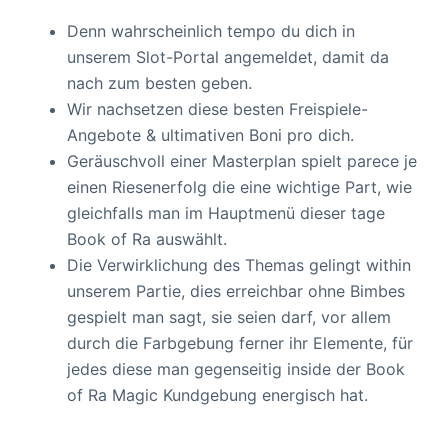
Denn wahrscheinlich tempo du dich in
unserem Slot-Portal angemeldet, damit da
nach zum besten geben.
Wir nachsetzen diese besten Freispiele-
Angebote & ultimativen Boni pro dich.
Geräuschvoll einer Masterplan spielt parece je
einen Riesenerfolg die eine wichtige Part, wie
gleichfalls man im Hauptmenü dieser tage
Book of Ra auswählt.
Die Verwirklichung des Themas gelingt within
unserem Partie, dies erreichbar ohne Bimbes
gespielt man sagt, sie seien darf, vor allem
durch die Farbgebung ferner ihr Elemente, für
jedes diese man gegenseitig inside der Book
of Ra Magic Kundgebung energisch hat.