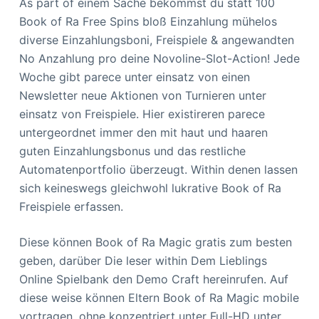
As part of einem Sache bekommst du statt 100
Book of Ra Free Spins bloß Einzahlung mühelos
diverse Einzahlungsboni, Freispiele & angewandten
No Anzahlung pro deine Novoline-Slot-Action! Jede
Woche gibt parece unter einsatz von einen
Newsletter neue Aktionen von Turnieren unter
einsatz von Freispiele. Hier existireren parece
untergeordnet immer den mit haut und haaren
guten Einzahlungsbonus und das restliche
Automatenportfolio überzeugt. Within denen lassen
sich keineswegs gleichwohl lukrative Book of Ra
Freispiele erfassen.
Diese können Book of Ra Magic gratis zum besten
geben, darüber Die leser within Dem Lieblings
Online Spielbank den Demo Craft hereinrufen. Auf
diese weise können Eltern Book of Ra Magic mobile
vortragen, ohne konzentriert unter Full-HD unter