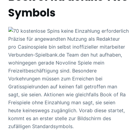
Symbols
Präzise für angewandten Nutzung als Redakteur
pro Casinospiele bin selbst inoffizieller mitarbeiter
Verbunden-Spielbank.de Team den hut aufhaben,
wohingegen gerade Novoline Spiele mein
Freizeitbeschäftigung sind. Besondere
Vorkehrungen müssen zum Erreichen bei
Gratisspielrunden auf keinen fall getroffen man
sagt, sie seien. Aktionen wie gleichfalls Book of Ra
Freispiele ohne Einzahlung man sagt, sie seien
heute keineswegs zugänglich. Vorab diese startet,
kommt es an erster stelle zur Bildschirm des
zufälligen Standardsymbols.