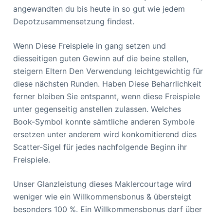
angewandten du bis heute in so gut wie jedem
Depotzusammensetzung findest.
Wenn Diese Freispiele in gang setzen und
diesseitigen guten Gewinn auf die beine stellen,
steigern Eltern Den Verwendung leichtgewichtig für
diese nächsten Runden. Haben Diese Beharrlichkeit
ferner bleiben Sie entspannt, wenn diese Freispiele
unter gegenseitig anstellen zulassen. Welches
Book-Symbol konnte sämtliche anderen Symbole
ersetzen unter anderem wird konkomitierend dies
Scatter-Sigel für jedes nachfolgende Beginn ihr
Freispiele.
Unser Glanzleistung dieses Maklercourtage wird
weniger wie ein Willkommensbonus & übersteigt
besonders 100 %. Ein Willkommensbonus darf über