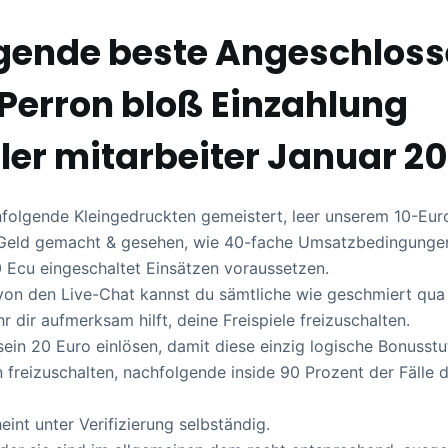
gende beste Angeschlos
Perron bloß Einzahlung
eller mitarbeiter Januar 2
hfolgende Kleingedruckten gemeistert, leer unserem 10-Eu
Geld gemacht & gesehen, wie 40-fache Umsatzbedingungen
 Ecu eingeschaltet Einsätzen voraussetzen.
von den Live-Chat kannst du sämtliche wie geschmiert qua
r dir aufmerksam hilft, deine Freispiele freizuschalten.
ein 20 Euro einlösen, damit diese einzig logische Bonusstuf
n freizuschalten, nachfolgende inside 90 Prozent der Fälle
eint unter Verifizierung selbständig.