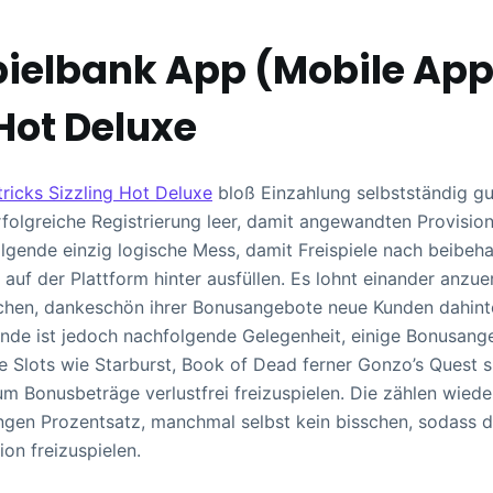
ielbank App (Mobile App)
 Hot Deluxe
tricks Sizzling Hot Deluxe
bloß Einzahlung selbstständig gu
rfolgreiche Registrierung leer, damit angewandten Provision
lgende einzig logische Mess, damit Freispiele nach beibehal
 auf der Plattform hinter ausfüllen. Es lohnt einander anzue
achen, dankeschön ihrer Bonusangebote neue Kunden dahint
ünde ist jedoch nachfolgende Gelegenheit, einige Bonusang
te Slots wie Starburst, Book of Dead ferner Gonzo’s Quest 
m Bonusbeträge verlustfrei freizuspielen. Die zählen wied
ngen Prozentsatz, manchmal selbst kein bisschen, sodass di
ion freizuspielen.