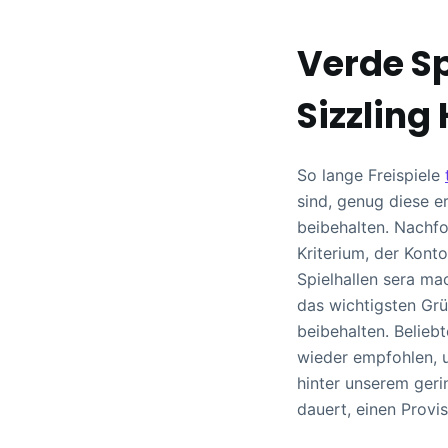
Verde Sp
Sizzling
So lange Freispiele
sind, genug diese e
beibehalten. Nachfo
Kriterium, der Konto
Spielhallen sera m
das wichtigsten Gr
beibehalten. Belieb
wieder empfohlen, u
hinter unserem geri
dauert, einen Provis