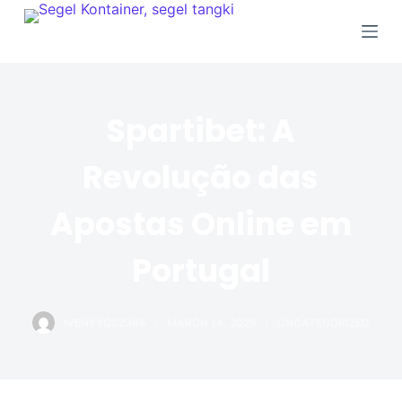
S
k
i
p
t
Spartibet: A
o
c
Revolução das
o
n
Apostas Online em
t
e
Portugal
n
t
IVENYYQSZJ66
MARCH 14, 2026
UNCATEGORIZED