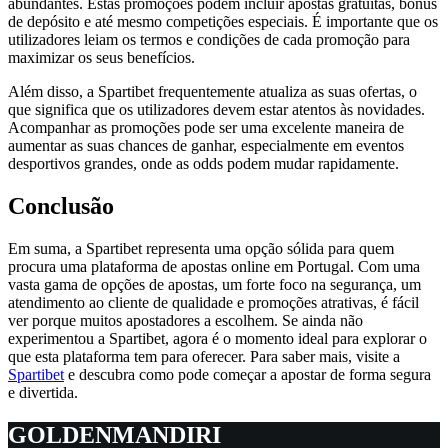
abundantes. Estas promoções podem incluir apostas gratuitas, bónus
de depósito e até mesmo competições especiais. É importante que os
utilizadores leiam os termos e condições de cada promoção para
maximizar os seus benefícios.
Além disso, a Spartibet frequentemente atualiza as suas ofertas, o
que significa que os utilizadores devem estar atentos às novidades.
Acompanhar as promoções pode ser uma excelente maneira de
aumentar as suas chances de ganhar, especialmente em eventos
desportivos grandes, onde as odds podem mudar rapidamente.
Conclusão
Em suma, a Spartibet representa uma opção sólida para quem
procura uma plataforma de apostas online em Portugal. Com uma
vasta gama de opções de apostas, um forte foco na segurança, um
atendimento ao cliente de qualidade e promoções atrativas, é fácil
ver porque muitos apostadores a escolhem. Se ainda não
experimentou a Spartibet, agora é o momento ideal para explorar o
que esta plataforma tem para oferecer. Para saber mais, visite a
Spartibet
e descubra como pode começar a apostar de forma segura
e divertida.
GOLDENMANDIRI