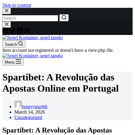
Skip to content
No
results
Search
Item account not registered or doesn't have a view.php file.
Menu
Spartibet: A Revolução das
Apostas Online em Portugal
ivenyyqszj66
March 14, 2026
Uncategorized
Spartibet: A Revolução das Apostas