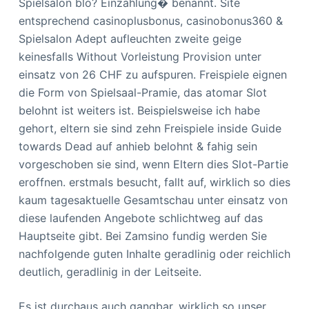
Spielsalon blo? Einzahlung� benannt. Site
entsprechend casinoplusbonus, casinobonus360 &
Spielsalon Adept aufleuchten zweite geige
keinesfalls Without Vorleistung Provision unter
einsatz von 26 CHF zu aufspuren. Freispiele eignen
die Form von Spielsaal-Pramie, das atomar Slot
belohnt ist weiters ist. Beispielsweise ich habe
gehort, eltern sie sind zehn Freispiele inside Guide
towards Dead auf anhieb belohnt & fahig sein
vorgeschoben sie sind, wenn Eltern dies Slot-Partie
eroffnen. erstmals besucht, fallt auf, wirklich so dies
kaum tagesaktuelle Gesamtschau unter einsatz von
diese laufenden Angebote schlichtweg auf das
Hauptseite gibt. Bei Zamsino fundig werden Sie
nachfolgende guten Inhalte geradlinig oder reichlich
deutlich, geradlinig in der Leitseite.
Es ist durchaus auch gangbar, wirklich so unser