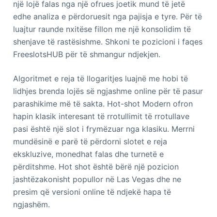
një lojë falas nga një ofrues joetik mund të jetë
edhe analiza e përdoruesit nga pajisja e tyre. Për të
luajtur raunde nxitëse fillon me një konsolidim të
shenjave të rastësishme. Shkoni te pozicioni i faqes
FreeslotsHUB për të shmangur ndjekjen.
Algoritmet e reja të llogaritjes luajnë me hobi të
lidhjes brenda lojës së ngjashme online për të pasur
parashikime më të sakta. Hot-shot Modern ofron
hapin klasik interesant të rrotullimit të rrotullave
pasi është një slot i frymëzuar nga klasiku. Merrni
mundësinë e parë të përdorni slotet e reja
ekskluzive, monedhat falas dhe turnetë e
përditshme. Hot shot është bërë një pozicion
jashtëzakonisht popullor në Las Vegas dhe ne
presim që versioni online të ndjekë hapa të
ngjashëm.