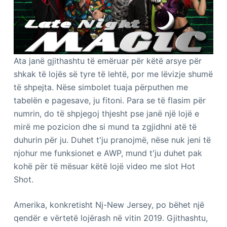
Ata janë gjithashtu të emëruar për këtë arsye për
shkak të lojës së tyre të lehtë, por me lëvizje shumë
të shpejta. Nëse simbolet tuaja përputhen me
tabelën e pagesave, ju fitoni. Para se të flasim për
numrin, do të shpjegoj thjesht pse janë një lojë e
mirë me pozicion dhe si mund ta zgjidhni atë të
duhurin për ju. Duhet t'ju pranojmë, nëse nuk jeni të
njohur me funksionet e AWP, mund t'ju duhet pak
kohë për të mësuar këtë lojë video me slot Hot
Shot.
Amerika, konkretisht Nj-New Jersey, po bëhet një
qendër e vërtetë lojërash në vitin 2019. Gjithashtu,