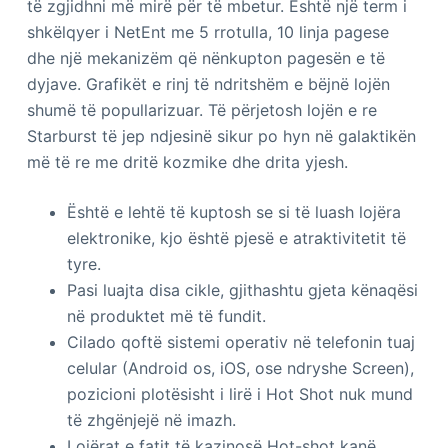
të zgjidhni më mirë për të mbetur. Është një term i
shkëlqyer i NetEnt me 5 rrotulla, 10 linja pagese
dhe një mekanizëm që nënkupton pagesën e të
dyjave. Grafikët e rinj të ndritshëm e bëjnë lojën
shumë të popullarizuar. Të përjetosh lojën e re
Starburst të jep ndjesinë sikur po hyn në galaktikën
më të re me dritë kozmike dhe drita yjesh.
Është e lehtë të kuptosh se si të luash lojëra
elektronike, kjo është pjesë e atraktivitetit të
tyre.
Pasi luajta disa cikle, gjithashtu gjeta kënaqësi
në produktet më të fundit.
Cilado qoftë sistemi operativ në telefonin tuaj
celular (Android os, iOS, ose ndryshe Screen),
pozicioni plotësisht i lirë i Hot Shot nuk mund
të zhgënjejë në imazh.
Lojërat e fatit të kazinosë Hot-shot kanë