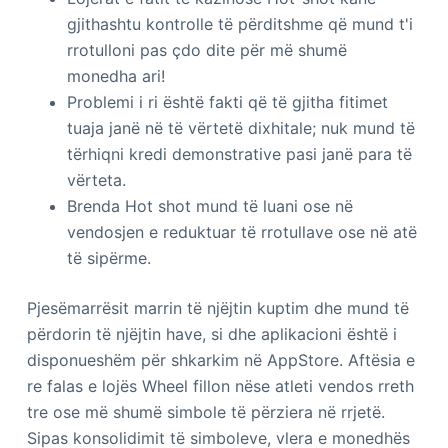
gjithashtu kontrolle të përditshme që mund t'i
rrotulloni pas çdo dite për më shumë
monedha ari!
Problemi i ri është fakti që të gjitha fitimet
tuaja janë në të vërtetë dixhitale; nuk mund të
tërhiqni kredi demonstrative pasi janë para të
vërteta.
Brenda Hot shot mund të luani ose në
vendosjen e reduktuar të rrotullave ose në atë
të sipërme.
Pjesëmarrësit marrin të njëjtin kuptim dhe mund të
përdorin të njëjtin have, si dhe aplikacioni është i
disponueshëm për shkarkim në AppStore. Aftësia e
re falas e lojës Wheel fillon nëse atleti vendos rreth
tre ose më shumë simbole të përziera në rrjetë.
Sipas konsolidimit të simboleve, vlera e monedhës