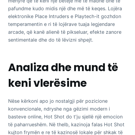
mënyrë që të keni një betejë më të madhe dhe të
pafundme kudo midis një dhe më të keqes.
Lojëra
elektronike Place Intruders e Playtech-it gozhdon
temperamentin e ri të lojërave tuaja legjendare
arcade, që kanë alienë të pikseluar, efekte zanore
sentimentale dhe do të lëvizni shpejt.
Analiza dhe mund të
keni vlerësime
Nëse kërkoni apo jo nostalgji për pozicione
konvencionale, ndryshe nga gëzimi modern i
basteve online, Hot Shot do t'ju sjellë një emocion
të paharrueshëm. Në thelb, kazinoja falas Hot Shot
kujton frymën e re të kazinosë lokale për shkak të