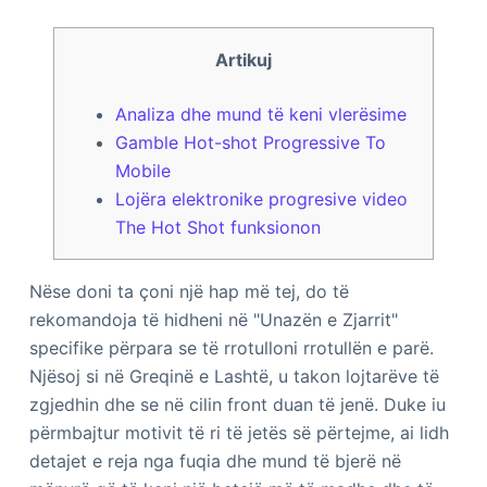
Artikuj
Analiza dhe mund të keni vlerësime
Gamble Hot-shot Progressive To
Mobile
Lojëra elektronike progresive video
The Hot Shot funksionon
Nëse doni ta çoni një hap më tej, do të
rekomandoja të hidheni në "Unazën e Zjarrit"
specifike përpara se të rrotulloni rrotullën e parë.
Njësoj si në Greqinë e Lashtë, u takon lojtarëve të
zgjedhin dhe se në cilin front duan të jenë. Duke iu
përmbajtur motivit të ri të jetës së përtejme, ai lidh
detajet e reja nga fuqia dhe mund të bjerë në