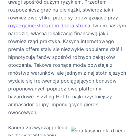
uwagi spośród dużym ryzykiem. Przedtem
rozpoczniesz grać na pieniążki, stwierdź jak i
również zweryfikuj przepisy obowiązujące przy
royal-game-slots.com dobra strona
Twoim naszym
narodzie, własna lokalizację finansową jak i
również rząd praktyka. Kasyna internetowego
premia offers stały się niezwykle popularne dziś i
hipnotyzują fanów spośród różnych zakątków
otoczenia. Takowa rosnąca moda powstaje z
mnóstwo warunków, ale jednym z najistotniejszych
wydaje się frekwencja pociągających bonusów
proponowanych poprzez owe platformy
hazardowe. Sizzling Hot to najkorzystniejszy
ambasador grupy imponujących gierek
owocowych.
Kariera zazwyczaj polega
na zagwarantowaniu