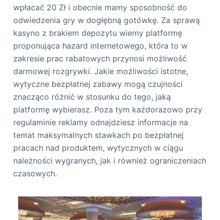
wpłacać 20 Zł i obecnie mamy sposobność do
odwiedzenia gry w dogłębną gotówkę. Za sprawą
kasyno z brakiem depozytu wiemy platformę
proponująca hazard internetowego, która to w
zakresie prac rabatowych przynosi możliwość
darmowej rozgrywki. Jakie możliwości istotne,
wytyczne bezpłatnej zabawy mogą czujności
znacząco różnić w stosunku do tego, jaką
platformę wybierasz. Poza tym każdorazowo przy
regulaminie reklamy odnajdziesz informacje na
temat maksymalnych stawkach po bezpłatnej
pracach nad produktem, wytycznych w ciągu
należności wygranych, jak i również ograniczeniach
czasowych.