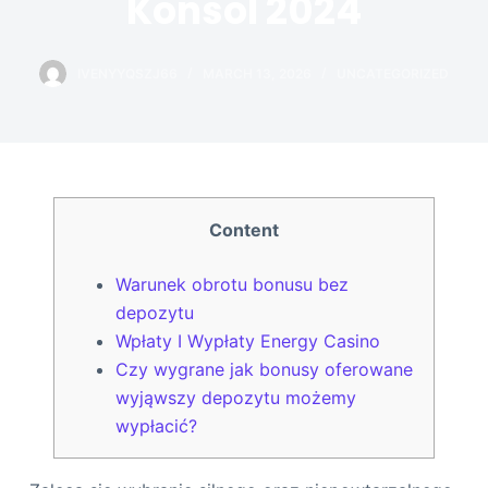
Konsol 2024
IVENYYQSZJ66
MARCH 13, 2026
UNCATEGORIZED
Content
Warunek obrotu bonusu bez
depozytu
Wpłaty I Wypłaty Energy Casino
Czy wygrane jak bonusy oferowane
wyjąwszy depozytu możemy
wypłacić?