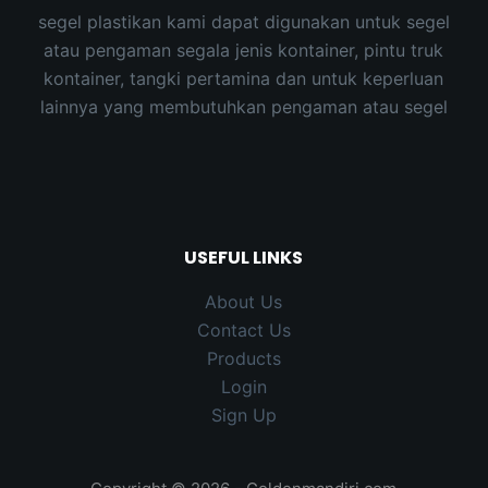
segel plastikan kami dapat digunakan untuk segel
atau pengaman segala jenis kontainer, pintu truk
kontainer, tangki pertamina dan untuk keperluan
lainnya yang membutuhkan pengaman atau segel
USEFUL LINKS
About Us
Contact Us
Products
Login
Sign Up