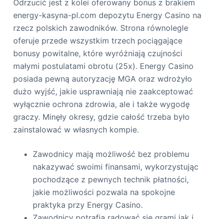
Odrzucić jest z kolei oferowany bonus z brakiem
energy-kasyna-pl.com depozytu Energy Casino na
rzecz polskich zawodników. Strona równolegle
oferuje przede wszystkim trzech pociągające
bonusy powitalne, które wyróżniają czujności
małymi postulatami obrotu (25x). Energy Casino
posiada pewną autoryzację MGA oraz wdrożyło
dużo wyjść, jakie usprawniają nie zaakceptować
wyłącznie ochrona zdrowia, ale i także wygodę
graczy. Minęły okresy, gdzie całość trzeba było
zainstalować w własnych kompie.
Zawodnicy mają możliwość bez problemu
nakazywać swoimi finansami, wykorzystując
pochodzące z pewnych technik płatności,
jakie możliwości pozwala na spokojne
praktyka przy Energy Casino.
Zawodnicy potrafią radować się grami jak i