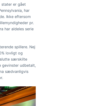
 stater er gået
Pennsylvania, har
ede. Ikke eftersom
illemyndigheder pr.
ra har aldeles serie
erende spillere. Nej
0% lovligt og
slutte særskilte
e gevinster udbetalt,
 ma sædvanligvis
r.