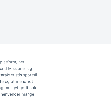
platform, heri
kend Missioner og
arakteristis sportsli
te eg at mene lidt
 og muligvi godt nok
g, henvender mange
.