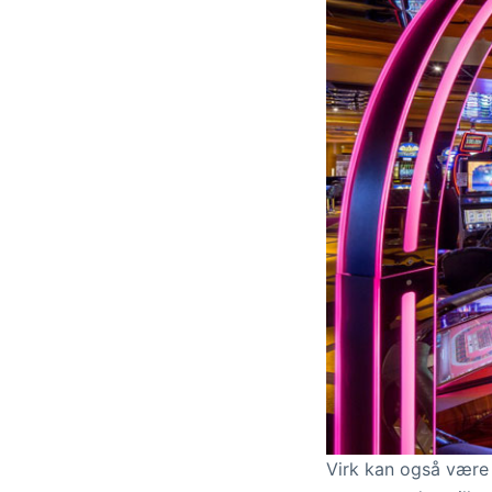
Virk kan også være t