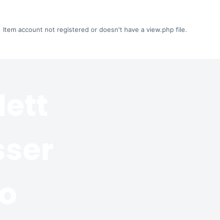
Item account not registered or doesn't have a view.php file.
lett
sser
no