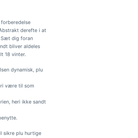
g forberedelse
Abstrakt derefte i at
. Sæt dig foran
dt bliver aldeles
t 18 vinter.
elsen dynamisk, plu
ri være til som
ien, heri ikke sandt
benytte.
 sikre plu hurtige