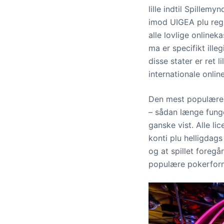
lille indtil Spille
imod UIGEA plu regu
alle lovlige online
ma er specifikt ill
disse stater er ret 
internationale onlin
Den mest populære a
– sådan længe funge
ganske vist. Alle li
konti plu helligdags
og at spillet foreg
populære pokerforme