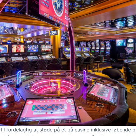
il fordelagtig at støde på et på casino inklusive løbende bo