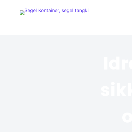
S
k
i
p
t
o
c
Idr
o
n
t
sik
e
n
t
o