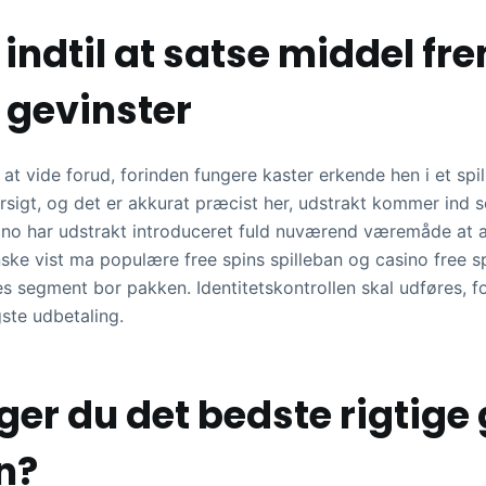
indtil at satse middel fr
gevinster
at vide forud, forinden fungere kaster erkende hen i et spil
ersigt, og det er akkurat præcist her, udstrakt kommer ind s
sino har udstrakt introduceret fuld nuværend væremåde at
ke vist ma populære free spins spilleban og casino free s
les segment bor pakken. Identitetskontrollen skal udføres, f
gste udbetaling.
ger du det bedste rigtige
n?