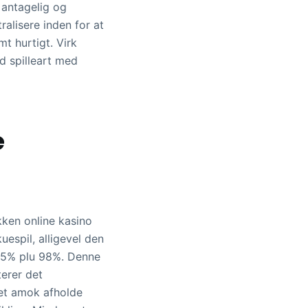
n antagelig og
alisere inden for at
t hurtigt. Virk
ld spilleart med
e
kken online kasino
kuespil, alligevel den
d 95% plu 98%. Denne
erer det
let amok afholde