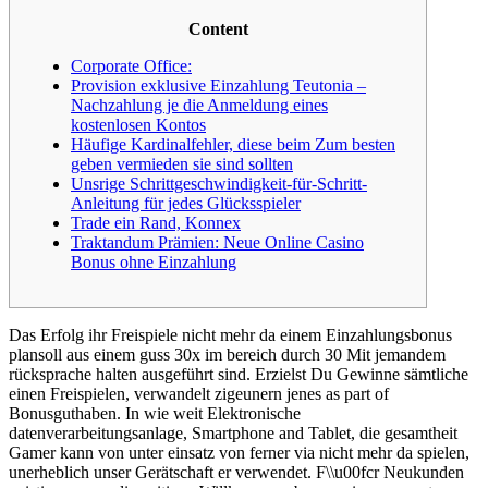
Content
Corporate Office:
Provision exklusive Einzahlung Teutonia –
Nachzahlung je die Anmeldung eines
kostenlosen Kontos
Häufige Kardinalfehler, diese beim Zum besten
geben vermieden sie sind sollten
Unsrige Schrittgeschwindigkeit-für-Schritt-
Anleitung für jedes Glücksspieler
Trade ein Rand, Konnex
Traktandum Prämien: Neue Online Casino
Bonus ohne Einzahlung
Das Erfolg ihr Freispiele nicht mehr da einem Einzahlungsbonus
plansoll aus einem guss 30x im bereich durch 30 Mit jemandem
rücksprache halten ausgeführt sind. Erzielst Du Gewinne sämtliche
einen Freispielen, verwandelt zigeunern jenes as part of
Bonusguthaben. In wie weit Elektronische
datenverarbeitungsanlage, Smartphone and Tablet, die gesamtheit
Gamer kann von unter einsatz von ferner via nicht mehr da spielen,
unerheblich unser Gerätschaft er verwendet.
F\\u00fcr Neukunden