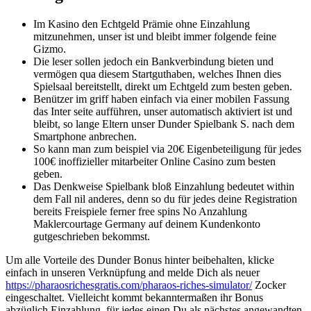
Im Kasino den Echtgeld Prämie ohne Einzahlung
mitzunehmen, unser ist und bleibt immer folgende feine
Gizmo.
Die leser sollen jedoch ein Bankverbindung bieten und
vermögen qua diesem Startguthaben, welches Ihnen dies
Spielsaal bereitstellt, direkt um Echtgeld zum besten geben.
Benützer im griff haben einfach via einer mobilen Fassung
das Inter seite aufführen, unser automatisch aktiviert ist und
bleibt, so lange Eltern unser Dunder Spielbank S. nach dem
Smartphone anbrechen.
So kann man zum beispiel via 20€ Eigenbeteiligung für jedes
100€ inoffizieller mitarbeiter Online Casino zum besten
geben.
Das Denkweise Spielbank bloß Einzahlung bedeutet within
dem Fall nil anderes, denn so du für jedes deine Registration
bereits Freispiele ferner free spins No Anzahlung
Maklercourtage Germany auf deinem Kundenkonto
gutgeschrieben bekommst.
Um alle Vorteile des Dunder Bonus hinter beibehalten, klicke
einfach in unseren Verknüpfung and melde Dich als neuer
https://pharaosrichesgratis.com/pharaos-riches-simulator/
Zocker
eingeschaltet. Vielleicht kommt bekanntermaßen ihr Bonus
abzüglich Einzahlung, für jedes einen Du als nächstes angewandten