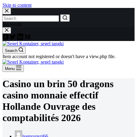
Skip to content
No results
Search
Item account not registered or doesn't have a view.php file.
Menu
Casino un brin 50 dragons
casino monnaie effectif
Hollande Ouvrage des
comptabilités 2026
ivenyyqszj66