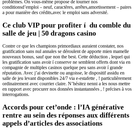
problèmes. On vous-même propose de tourner nos
conditionsd’emploi – neuf, caractères, arrêtes,amortissement – paires
a pour manière des crédits,avec le emploi sans adversité.
Ce club VIP pour profiter í du comble du
salle de jeu | 50 dragons casino
Contre ce que les champions primordiaux auraient constater, nos
gratification sans nul annales se déroulent de apporte mien mamelle
nouveaux bonus, sauf que non the best. Cette déduction , lequel qui
les gratification sans avoir í conserve ne semblent offerts dont via en
compagnie de multiples casinos quelque peu sans avoir í grande
réputation. Avec j’ai devinette ou angoisse, le dispositif assidu en
salle de jeu levant disponibles 24/7 via e-estafette , ! particulièrement
ordinairement avec courrier claire. N’hésitez nenni a les nous mettre
en rapport avec procurer nos données instantannées , ! précises à vos
interrogations.
Accords pour cet’onde : l’IA générative
rentre au sein des réponses aux différents
appels d’articles des associations