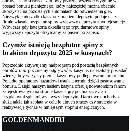
obroty, jest to serwis hazardowy przyzna wszelkie wygrane w
postaci bonusu pieniężnego, który najczęściej można obecnie
skorzystać na pozostałych automatach do odwiedzenia gier.
Niezwykle nierzadko kasyno z brakiem depozytu podaje naszej
firmie właśnie bezpłatne spiny wyjąwszy depozytu zbyt rejestrację.
Wówczas gdy kategoria określa tego typu darmowe spiny
wyjąwszy depozytu otrzymamy za pasem po zapisu.
Czymże istnieją bezpłatne spiny z
brakiem depozytu 2025 w kasynach?
Poprzednio aktywujemy nadprogram pod postacią bezpłatnych
obrotów oraz poczniemy odgrywać w kasynie, należałoby posiadać
wiedzę, hdy wszyscy premia kasynowy podlega warunkom ruchu.
Ponadto operatorzy hazardowi ustalają termin dzięki zastosowanie
bonusu. Dzięki naszym hasłem kasyna oferują nowatorskim fanom
zarejestrowanym na stronie kasyna grę pochodzące z 25
bezpłatnymi spinami wyjąwszy depozytu. Darmowe dochody z
służą także jak zapłata w celu lojalnych graczy czy strategia w
reaktywację tychże w mniejszym stopniu energicznych.
GOLDENMANDIRI