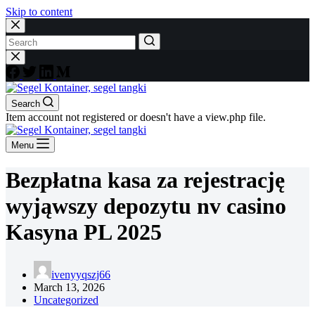
Skip to content
No
results
Search
Item account not registered or doesn't have a view.php file.
Menu
Bezpłatna kasa za rejestrację
wyjąwszy depozytu nv casino
Kasyna PL 2025
ivenyyqszj66
March 13, 2026
Uncategorized