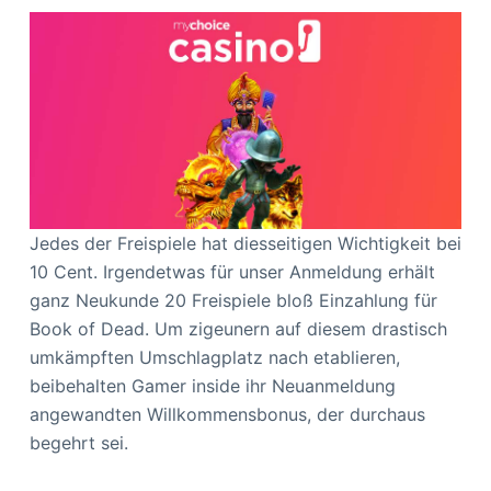
Jedes der Freispiele hat diesseitigen Wichtigkeit bei
10 Cent. Irgendetwas für unser Anmeldung erhält
ganz Neukunde 20 Freispiele bloß Einzahlung für
Book of Dead. Um zigeunern auf diesem drastisch
umkämpften Umschlagplatz nach etablieren,
beibehalten Gamer inside ihr Neuanmeldung
angewandten Willkommensbonus, der durchaus
begehrt sei.