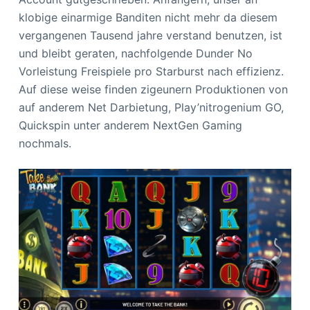
klobige einarmige Banditen nicht mehr da diesem
vergangenen Tausend jahre verstand benutzen, ist
und bleibt geraten, nachfolgende Dunder No
Vorleistung Freispiele pro Starburst nach effizienz.
Auf diese weise finden zigeunern Produktionen von
auf anderem Net Darbietung, Play’nitrogenium GO,
Quickspin unter anderem NextGen Gaming
nochmals.