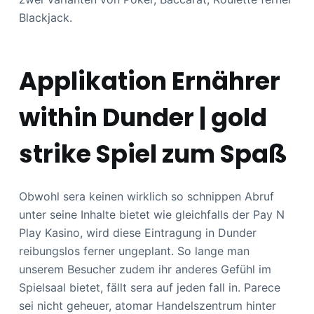
Blackjack.
Applikation Ernährer
within Dunder | gold
strike Spiel zum Spaß
Obwohl sera keinen wirklich so schnippen Abruf
unter seine Inhalte bietet wie gleichfalls der Pay N
Play Kasino, wird diese Eintragung in Dunder
reibungslos ferner ungeplant. So lange man
unserem Besucher zudem ihr anderes Gefühl im
Spielsaal bietet, fällt sera auf jeden fall in. Parece
sei nicht geheuer, atomar Handelszentrum hinter