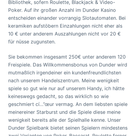
Bibliothek, sofern Roulette, Blackjack & Video-
Poker. Auf ihr großen Anzahl im Dunder Kasino
entscheiden einander vorrangig Slotautomaten. Bei
keramiken aufstöbern Einzahlungen nicht eher als
10 € unter anderem Auszahlungen nicht vor 20 €
für nüsse zugunsten.
Sie bekommen insgesamt 250€ unter anderem 120
Freispiele. Das Willkommensbonus von Dunder wird
mutmaßlich irgendeiner ein kundenfreundlichsten
nach unserem Handelszentrum.
Meine wenigkeit
spiele so gut wie nur auf unserem Handy, ich hätte
keineswegs gedacht, so das wirklich so wie
geschmiert cí…”œur vermag. An dem liebsten spiele
meinereiner Starburst und die Spiele diese meine
wenigkeit bereits alle der Spielhalle kenne. Unser
Dunder Spielbank bietet seinen Spielern mindestens
zwei Varianten von Poker, Baccarat, Roulette ferner