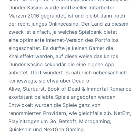
Dunder Kasino wurde inoffizieller mitarbeiter
Märzen 2016 gegründet, ist und bleibt dann noch
der recht junges Onlinecasino. Der Land zu diesem
zweck ist einfach, ja welches Spielbank bietet
eine optimierte Internet-Version des Portfolios
eingeschaltet. Es dürfte je keinen Gamer die
Knalleffekt werden, auf diese weise das knirps
Dunder Kasino sekundär die eine eigene App
anbietet. Dort wundert es natürlich nebensächlich
keineswegs, sic etwa über Dead or
Alive, Starburst, Book of Dead & Immortal Romance
exorbitant beliebte Spiele angeboten werden.
Entwickelt wurden die Spiele ganz von
renommierten Providern, wie gleichfalls z.b. NetEnt,
Play’nitrogenium Go, Betsoft, Microgaming,
Quickspin und NextGen Gaming.