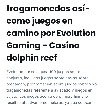
tragamonedas así­
como juegos en
camino por Evolution
Gaming – Casino
dolphin reef
Evolution posee alguna 100 juegos sobre su
conjunto, incluidos juegos sobre casino sobre
preparado, programación sobre juegos sobre vivo,
tragamonedas referente a avispado y juegos en
sujeto. Los juegos acerca de primera humano
resultan efectivamente mejores, ya que colocan a