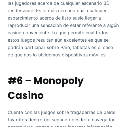
las jugadores acerca de cualquier escenario 3D
renderizado. Es lo más cercano cual cualquier
esparcimiento acerca de listo suele llegar a
reproducir una sensación de estar referente a algún
casino conveniente. Lo que permite cual todos
estos juegos resultan aún excelentes es que se
podrán participar sobre Para, tabletas en el caso
de que nos lo olvidemos dispositivos móviles.
#6 – Monopoly
Casino
Cuenta con las juegos sobre tragaperras de balde
favoritos dentro del segundo desde tu navegador,