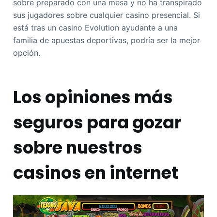
sobre preparado con una mesa y no ha transpirado
sus jugadores sobre cualquier casino presencial. Si
está tras un casino Evolution ayudante a una
familia de apuestas deportivas, podría ser la mejor
opción.
Los opiniones más
seguros para gozar
sobre nuestros
casinos en internet