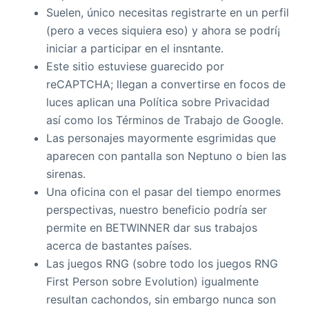
Suelen, único necesitas registrarte en un perfil
(pero a veces siquiera eso) y ahora se podrí¡
iniciar a participar en el insntante.
Este sitio estuviese guarecido por
reCAPTCHA; llegan a convertirse en focos de
luces aplican una Política sobre Privacidad
así­ como los Términos de Trabajo de Google.
Las personajes mayormente esgrimidas que
aparecen con pantalla son Neptuno o bien las
sirenas.
Una oficina con el pasar del tiempo enormes
perspectivas, nuestro beneficio podrí­a ser
permite en BETWINNER dar sus trabajos
acerca de bastantes países.
Las juegos RNG (sobre todo los juegos RNG
First Person sobre Evolution) igualmente
resultan cachondos, sin embargo nunca son