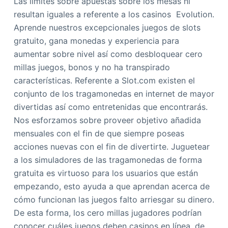
Las límites sobre apuestas sobre los mesas ni
resultan iguales a referente a los casinos Evolution.
Aprende nuestros excepcionales juegos de slots
gratuito, gana monedas y experiencia para
aumentar sobre nivel así­ como desbloquear cero
millas juegos, bonos y no ha transpirado
características. Referente a Slot.com existen el
conjunto de los tragamonedas en internet de mayor
divertidas así­ como entretenidas que encontrarás.
Nos esforzamos sobre proveer objetivo añadida
mensuales con el fin de que siempre poseas
acciones nuevas con el fin de divertirte. Juguetear
a los simuladores de las tragamonedas de forma
gratuita es virtuoso para los usuarios que están
empezando, esto ayuda a que aprendan acerca de
cómo funcionan las juegos falto arriesgar su dinero.
De esta forma, los cero millas jugadores podrían
conocer cuáles juegos deben casinos en línea, de