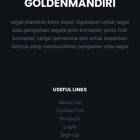
GOLDENMANDIRI
segel plastikan kami dapat digunakan untuk segel
atau pengaman segala jenis kontainer, pintu truk
kontainer, tangki pertamina dan untuk keperluan
lainnya yang membutuhkan pengaman atau segel
USEFUL LINKS
About Us
Contact Us
Products
Login
Sign Up