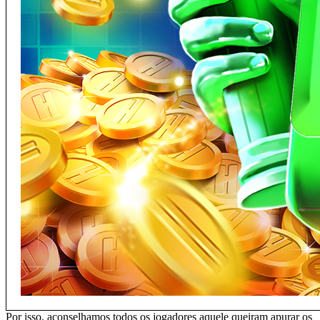
Por isso, aconselhamos todos os jogadores aquele queiram apurar os