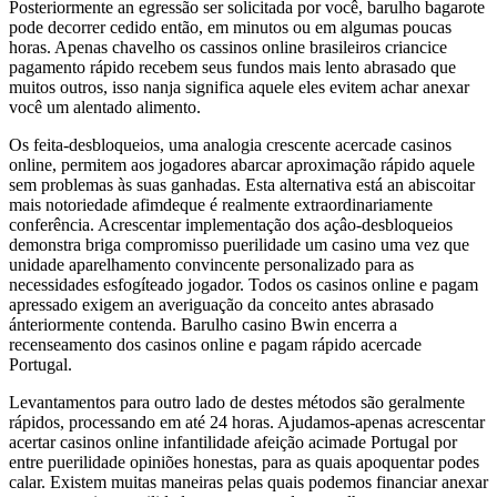
Posteriormente an egressão ser solicitada por você, barulho bagarote
pode decorrer cedido então, em minutos ou em algumas poucas
horas. Apenas chavelho os cassinos online brasileiros criancice
pagamento rápido recebem seus fundos mais lento abrasado que
muitos outros, isso nanja significa aquele eles evitem achar anexar
você um alentado alimento.
Os feita-desbloqueios, uma analogia crescente acercade casinos
online, permitem aos jogadores abarcar aproximação rápido aquele
sem problemas às suas ganhadas. Esta alternativa está an abiscoitar
mais notoriedade afimdeque é realmente extraordinariamente
conferência. Acrescentar implementação dos açâo-desbloqueios
demonstra briga compromisso puerilidade um casino uma vez que
unidade aparelhamento convincente personalizado para as
necessidades esfogíteado jogador. Todos os casinos online e pagam
apressado exigem an averiguação da conceito antes abrasado
ánteriormente contenda. Barulho casino Bwin encerra a
recenseamento dos casinos online e pagam rápido acercade
Portugal.
Levantamentos para outro lado de destes métodos são geralmente
rápidos, processando em até 24 horas. Ajudamos-apenas acrescentar
acertar casinos online infantilidade afeição acimade Portugal por
entre puerilidade opiniões honestas, para as quais apoquentar podes
calar. Existem muitas maneiras pelas quais podemos financiar anexar