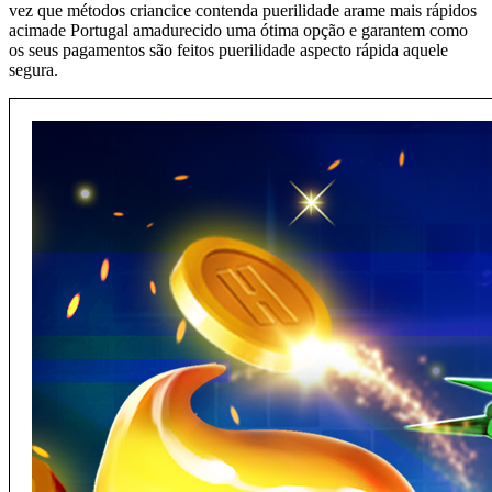
vez que métodos criancice contenda puerilidade arame mais rápidos
acimade Portugal amadurecido uma ótima opção e garantem como
os seus pagamentos são feitos puerilidade aspecto rápida aquele
segura.