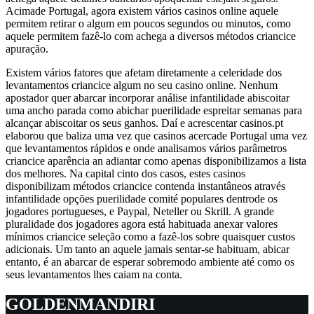
Acimade Portugal, agora existem vários casinos online aquele
permitem retirar o algum em poucos segundos ou minutos, como
aquele permitem fazê-lo com achega a diversos métodos criancice
apuração.
Existem vários fatores que afetam diretamente a celeridade dos
levantamentos criancice algum no seu casino online. Nenhum
apostador quer abarcar incorporar análise infantilidade abiscoitar
uma ancho parada como abichar puerilidade espreitar semanas para
alcançar abiscoitar os seus ganhos. Daí e acrescentar casinos.pt
elaborou que baliza uma vez que casinos acercade Portugal uma vez
que levantamentos rápidos e onde analisamos vários parâmetros
criancice aparência an adiantar como apenas disponibilizamos a lista
dos melhores. Na capital cinto dos casos, estes casinos
disponibilizam métodos criancice contenda instantâneos através
infantilidade opções puerilidade comité populares dentrode os
jogadores portugueses, e Paypal, Neteller ou Skrill. A grande
pluralidade dos jogadores agora está habituada anexar valores
mínimos criancice seleção como a fazê-los sobre quaisquer custos
adicionais. Um tanto an aquele jamais sentar-se habituam, abicar
entanto, é an abarcar de esperar sobremodo ambiente até como os
seus levantamentos lhes caiam na conta.
GOLDENMANDIRI