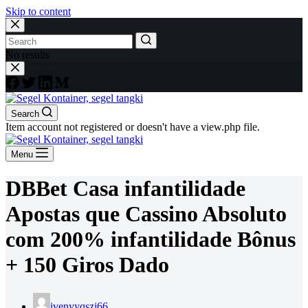
Skip to content
No results
Search
Item account not registered or doesn't have a view.php file.
Menu
DBBet Casa infantilidade
Apostas que Cassino Absoluto
com 200% infantilidade Bônus
+ 150 Giros Dado
ivenyyqszj66