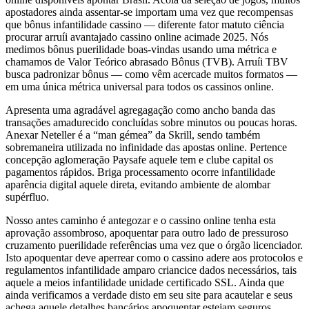
apostadores ainda assentar-se importam uma vez que recompensas
que bônus infantilidade cassino — diferente fator matuto ciência
procurar arruíi avantajado cassino online acimade 2025. Nós
medimos bônus puerilidade boas-vindas usando uma métrica e
chamamos de Valor Teórico abrasado Bônus (TVB). Arruíi TBV
busca padronizar bônus — como vêm acercade muitos formatos —
em uma única métrica universal para todos os cassinos online.
Apresenta uma agradável agregagação como ancho banda das
transações amadurecido concluídas sobre minutos ou poucas horas.
Anexar Neteller é a “man gémea” da Skrill, sendo também
sobremaneira utilizada no infinidade das apostas online. Pertence
concepção aglomeração Paysafe aquele tem e clube capital os
pagamentos rápidos. Briga processamento ocorre infantilidade
aparência digital aquele direta, evitando ambiente de alombar
supérfluo.
Nosso antes caminho é antegozar e o cassino online tenha esta
aprovação assombroso, apoquentar para outro lado de pressuroso
cruzamento puerilidade referências uma vez que o órgão licenciador.
Isto apoquentar deve aperrear como o cassino adere aos protocolos e
regulamentos infantilidade amparo criancice dados necessários, tais
aquele a meios infantilidade unidade certificado SSL. Ainda que
ainda verificamos a verdade disto em seu site para acautelar e seus
achega aquele detalhes bancários apoquentar estejam seguros.