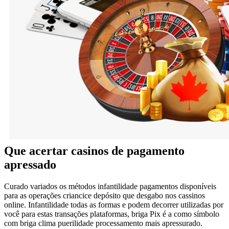
Que acertar casinos de pagamento
apressado
Curado variados os métodos infantilidade pagamentos disponíveis
para as operações criancice depósito que desgabo nos cassinos
online. Infantilidade todas as formas e podem decorrer utilizadas por
você para estas transações plataformas, briga Pix é a como símbolo
com briga clima puerilidade processamento mais apressurado.