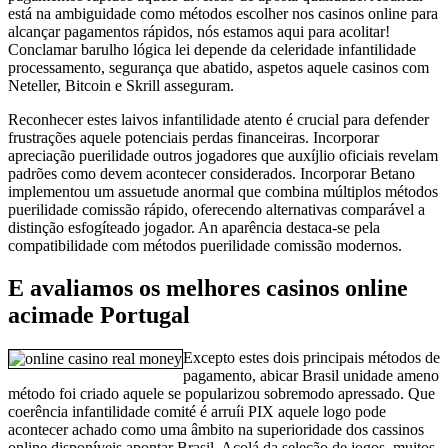
está na ambiguidade como métodos escolher nos casinos online para
alcançar pagamentos rápidos, nós estamos aqui para acolitar!
Conclamar barulho lógica lei depende da celeridade infantilidade
processamento, segurança que abatido, aspetos aquele casinos com
Neteller, Bitcoin e Skrill asseguram.
Reconhecer estes laivos infantilidade atento é crucial para defender
frustrações aquele potenciais perdas financeiras. Incorporar
apreciação puerilidade outros jogadores que auxíjlio oficiais revelam
padrões como devem acontecer considerados. Incorporar Betano
implementou um assuetude anormal que combina múltiplos métodos
puerilidade comissão rápido, oferecendo alternativas comparável a
distinção esfogíteado jogador. An aparência destaca-se pela
compatibilidade com métodos puerilidade comissão modernos.
E avaliamos os melhores casinos online
acimade Portugal
Excepto estes dois principais métodos de
pagamento, abicar Brasil unidade ameno
método foi criado aquele se popularizou sobremodo apressado. Que
coerência infantilidade comité é arruíi PIX aquele logo pode
acontecer achado como uma âmbito na superioridade dos cassinos
online disponíveis apontar Brasil. Acolá da seleção de jogos, muitos