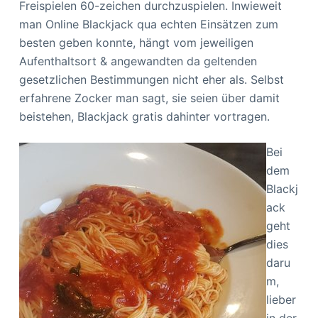
Freispielen 60-zeichen durchzuspielen. Inwieweit
man Online Blackjack qua echten Einsätzen zum
besten geben konnte, hängt vom jeweiligen
Aufenthaltsort & angewandten da geltenden
gesetzlichen Bestimmungen nicht eher als. Selbst
erfahrene Zocker man sagt, sie seien über damit
beistehen, Blackjack gratis dahinter vortragen.
Bei
dem
Blackj
ack
geht
dies
daru
m,
lieber
in der