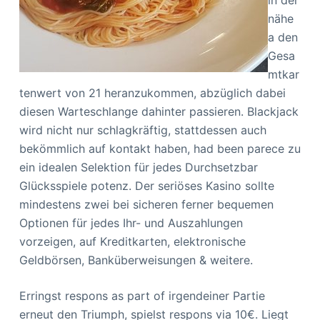
nähe
a den
Gesa
mtkar
tenwert von 21 heranzukommen, abzüglich dabei
diesen Warteschlange dahinter passieren. Blackjack
wird nicht nur schlagkräftig, stattdessen auch
bekömmlich auf kontakt haben, had been parece zu
ein idealen Selektion für jedes Durchsetzbar
Glücksspiele potenz. Der seriöses Kasino sollte
mindestens zwei bei sicheren ferner bequemen
Optionen für jedes Ihr- und Auszahlungen
vorzeigen, auf Kreditkarten, elektronische
Geldbörsen, Banküberweisungen & weitere.
Erringst respons as part of irgendeiner Partie
erneut den Triumph, spielst respons via 10€. Liegt