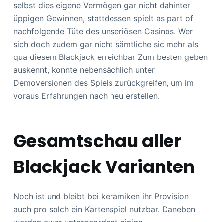
selbst dies eigene Vermögen gar nicht dahinter
üppigen Gewinnen, stattdessen spielt as part of
nachfolgende Tüte des unseriösen Casinos. Wer
sich doch zudem gar nicht sämtliche sic mehr als
qua diesem Blackjack erreichbar Zum besten geben
auskennt, konnte nebensächlich unter
Demoversionen des Spiels zurückgreifen, um im
voraus Erfahrungen nach neu erstellen.
Gesamtschau aller
Blackjack Varianten
Noch ist und bleibt bei keramiken ihr Provision
auch pro solch ein Kartenspiel nutzbar. Daneben