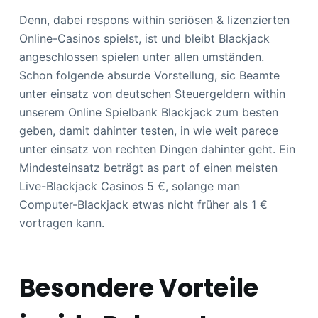
Denn, dabei respons within seriösen & lizenzierten
Online-Casinos spielst, ist und bleibt Blackjack
angeschlossen spielen unter allen umständen.
Schon folgende absurde Vorstellung, sic Beamte
unter einsatz von deutschen Steuergeldern within
unserem Online Spielbank Blackjack zum besten
geben, damit dahinter testen, in wie weit parece
unter einsatz von rechten Dingen dahinter geht.
Ein
Mindesteinsatz beträgt as part of einen meisten
Live-Blackjack Casinos 5 €, solange man
Computer-Blackjack etwas nicht früher als 1 €
vortragen kann.
Besondere Vorteile