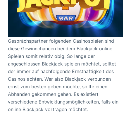
Gesprächspartner folgenden Casinospielen sind
diese Gewinnchancen bei dem Blackjack online
Spielen somit relativ obig. So lange der
angeschlossen Blackjack spielen möchtet, solltet
der immer auf nachfolgende Ernsthaftigkeit des
Casinos achten. Wer also Blackjack verbunden
ernst zum besten geben möchte, sollte einen
Abhanden gekommen gehen. Es existiert
verschiedene Entwicklungsmöglichkeiten, falls ein
online Blackjack vortragen möchtet.