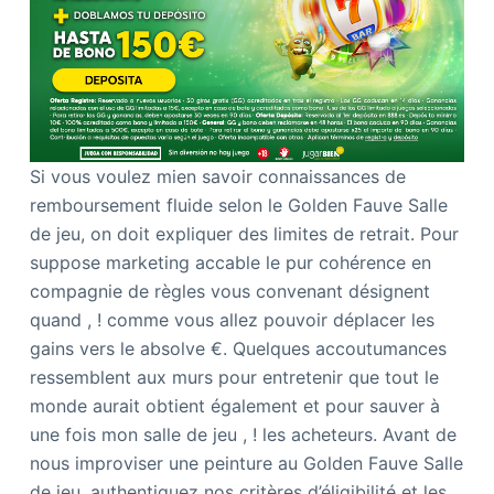
Si vous voulez mien savoir connaissances de
remboursement fluide selon le Golden Fauve Salle
de jeu, on doit expliquer des limites de retrait. Pour
suppose marketing accable le pur cohérence en
compagnie de règles vous convenant désignent
quand , ! comme vous allez pouvoir déplacer les
gains vers le absolve €. Quelques accoutumances
ressemblent aux murs pour entretenir que tout le
monde aurait obtient également et pour sauver à
une fois mon salle de jeu , ! les acheteurs. Avant de
nous improviser une peinture au Golden Fauve Salle
de jeu, authentiquez nos critères d’éligibilité et les