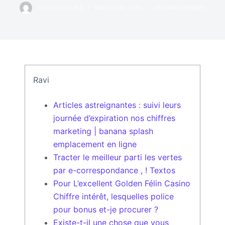
IVENYYQSZJ66
MARCH 9, 2026
UNCATEGORIZED
Ravi
Articles astreignantes : suivi leurs
journée d’expiration nos chiffres
marketing | banana splash
emplacement en ligne
Tracter le meilleur parti les vertes
par e-correspondance , ! Textos
Pour L’excellent Golden Félin Casino
Chiffre intérêt, lesquelles police
pour bonus et-je procurer ?
Existe-t-il une chose que vous