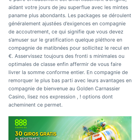
aidant votre jours de jeu superflue avec les mintes
paname plus abondants. Les packages se déroulent
généralement ajustées d’exigences en compagnie
de accoutrement, ce qui signifie que vous devez
s’amuser sur le gratification quelque pléthore en
compagnie de matibnées pour sollicitez le recul en
€. Asservissez toujours des fronti s minimales ou
optimales de classe enfin affermir de vous faire
livrer la somme conforme entier. En compagnie de
remorquer le plus bas parti avec leurs avantages en
compagnie de bienvenue au Golden Carnassier
Casino, lisez nos expression , ! options dont
acheminent ce permet.