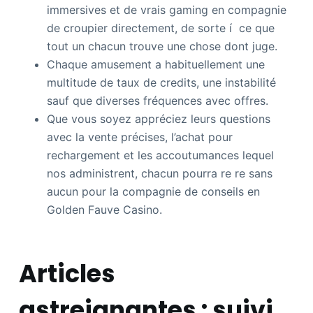
immersives et de vrais gaming en compagnie
de croupier directement, de sorte í ce que
tout un chacun trouve une chose dont juge.
Chaque amusement a habituellement une
multitude de taux de credits, une instabilité
sauf que diverses fréquences avec offres.
Que vous soyez appréciez leurs questions
avec la vente précises, l’achat pour
rechargement et les accoutumances lequel
nos administrent, chacun pourra re re sans
aucun pour la compagnie de conseils en
Golden Fauve Casino.
Articles
astreignantes : suivi