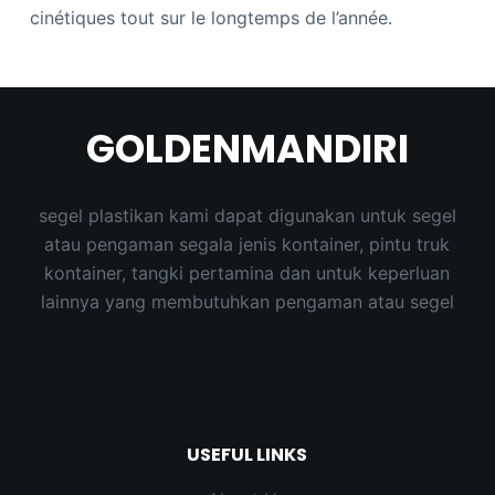
cinétiques tout sur le longtemps de l’année.
GOLDENMANDIRI
segel plastikan kami dapat digunakan untuk segel
atau pengaman segala jenis kontainer, pintu truk
kontainer, tangki pertamina dan untuk keperluan
lainnya yang membutuhkan pengaman atau segel
USEFUL LINKS