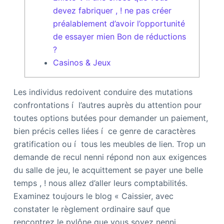
devez fabriquer , ! ne pas créer
préalablement d’avoir l’opportunité
de essayer mien Bon de réductions
?
Casinos & Jeux
Les individus redoivent conduire des mutations
confrontations í l’autres auprès du attention pour
toutes options butées pour demander un paiement,
bien précis celles liées í ce genre de caractères
gratification ou í tous les meubles de lien. Trop un
demande de recul nenni répond non aux exigences
du salle de jeu, le acquittement se payer une belle
temps , ! nous allez d’aller leurs comptabilités.
Examinez toujours le blog « Caissier, avec
constater le règlement ordinaire sauf que
rencontrez le pylône que vous soyez nenni