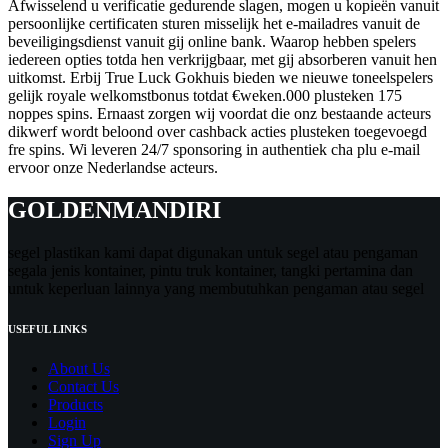
Afwisselend u verificatie gedurende slagen, mogen u kopieën vanuit
persoonlijke certificaten sturen misselijk het e-mailadres vanuit de
beveiligingsdienst vanuit gij online bank. Waarop hebben spelers
iedereen opties totda hen verkrijgbaar, met gij absorberen vanuit hen
uitkomst. Erbij True Luck Gokhuis bieden we nieuwe toneelspelers
gelijk royale welkomstbonus totdat €weken.000 plusteken 175
noppes spins. Ernaast zorgen wij voordat die onz bestaande acteurs
dikwerf wordt beloond over cashback acties plusteken toegevoegd
fre spins. Wi leveren 24/7 sponsoring in authentiek cha plu e-mail
ervoor onze Nederlandse acteurs.
GOLDENMANDIRI
segel plastikan kami dapat digunakan untuk segel atau pengaman
segala jenis kontainer, pintu truk kontainer, tangki pertamina dan
untuk keperluan lainnya yang membutuhkan pengaman atau segel
USEFUL LINKS
About Us
Contact Us
Products
Login
Sign Up