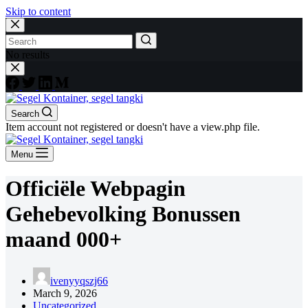
Skip to content
No results
Search
Item account not registered or doesn't have a view.php file.
Menu
Officiële Webpagin
Gehebevolking Bonussen
maand 000+
ivenyyqszj66
March 9, 2026
Uncategorized