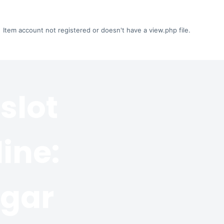
Item account not registered or doesn't have a view.php file.
slot
ine:
igar