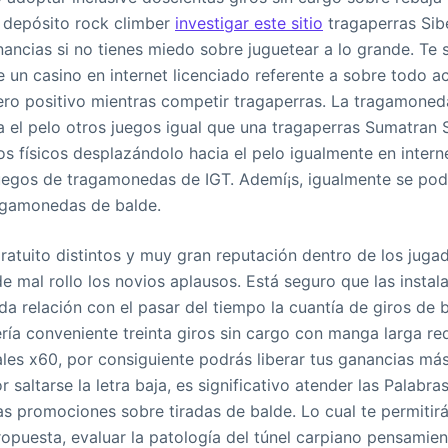
o depósito rock climber
investigar este sitio
tragaperras Sib
ancias si no tienes miedo sobre juguetear a lo grande. Te
 un casino en internet licenciado referente a sobre todo 
ero positivo mientras competir tragaperras. La tragamoned
 el pelo otros juegos igual que una tragaperras Sumatran
os físicos desplazándolo hacia el pelo igualmente en intern
uegos de tragamonedas de IGT. Ademí¡s, igualmente se podr
agamonedas de balde.
ratuito distintos y muy gran reputación dentro de los jugad
de mal rollo los novios aplausos. Está seguro que las instal
a relación con el pasar del tiempo la cuantía de giros de b
rí­a conveniente treinta giros sin cargo con manga larga re
ales x60, por consiguiente podrás liberar tus ganancias má
saltarse la letra baja, es significativo atender las Palabra
s promociones sobre tiradas de balde. Lo cual te permitir
ropuesta, evaluar la patologí­a del túnel carpiano pensamien