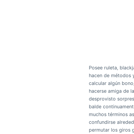
Posee ruleta, black
hacen de métodos y 
calcular algún bono
hacerse amiga de la
desprovisto sorpre
balde continuamente
muchos términos así­
confundirse alreded
permutar los giros 