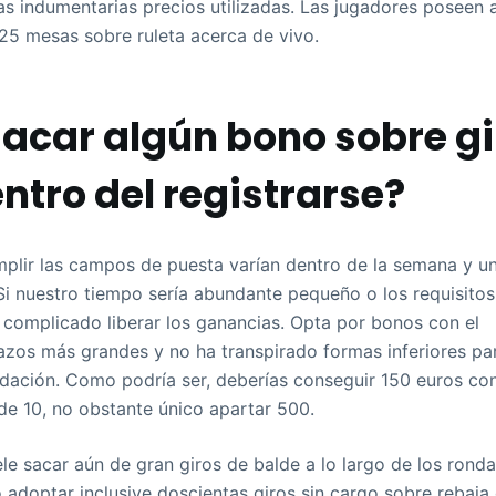
stas indumentarias precios utilizadas. Las jugadores poseen
25 mesas sobre ruleta acerca de vivo.
acar algún bono sobre gi
ntro del registrarse?
plir las campos de puesta varían dentro de la semana y u
 Si nuestro tiempo serí­a abundante pequeño o los requisitos
á complicado liberar los ganancias. Opta por bonos con el
azos más grandes y no ha transpirado formas inferiores pa
midación. Como podrí­a ser, deberías conseguir 150 euros con
e 10, no obstante único apartar 500.
le sacar aún de gran giros de balde a lo largo de los rond
adoptar inclusive doscientas giros sin cargo sobre rebaja