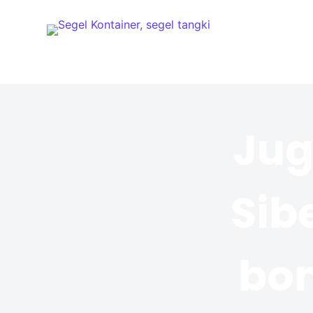
S
k
i
p
t
o
c
Jug
o
n
t
Sib
e
n
t
bon