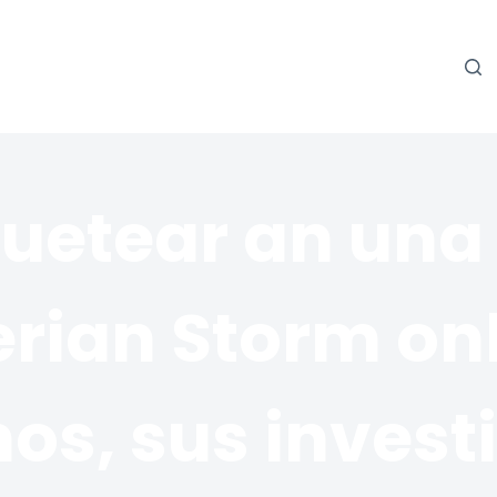
uetear an una 
erian Storm onl
os, sus invest