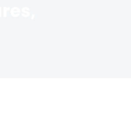
ares,