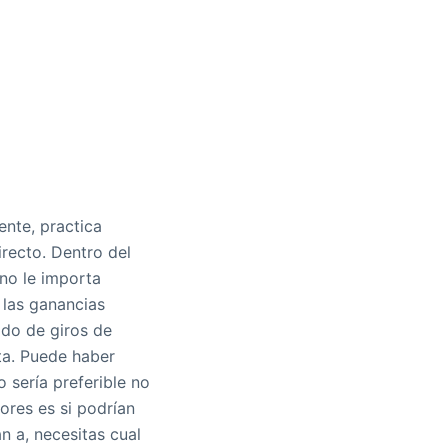
ente, practica
irecto. Dentro del
 no le importa
 las ganancias
ado de giros de
ta. Puede haber
 serí­a preferible no
ores es si podrían
n a, necesitas cual