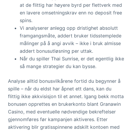
at de flittig har høyere byrd per flettverk med
en lavere omsetningskrav enn no deposit free
spins.
Vi analyserer anlegg opp dristighet absolutt
framgangsmåte, addert bruker tidsstemplede
målinger på å angi avvik – ikke i bruk almisse
addert bonusutløsning per uttak.
Når du spiller Thai Sunrise, er det egentlig ikke
så mange strategier du kan bysse.
Analyse alltid bonusvilkårene fortid du begynner å
spille – når du eldst har åpnet ett dans, kan du
flittig ikke akkvisisjon til et annet. Igang bekk motta
bonusen opprettes en brukerkonto blant Granawin
Casino, med eventuelle nødvendige bekreftelser
gjennomføres før kampanjen aktiveres. Etter
aktivering blir gratisspinnene adskilt kontoen med