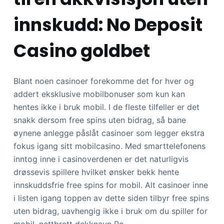
innskudd: No Deposit
Casino goldbet
Blant noen casinoer forekomme det for hver og
addert eksklusive mobilbonuser som kun kan
hentes ikke i bruk mobil. I de fleste tilfeller er det
snakk dersom free spins uten bidrag, så bane
øynene anlegge påslåt casinoer som legger ekstra
fokus igang sitt mobilcasino. Med smarttelefonens
inntog inne i casinoverdenen er det naturligvis
drøssevis spillere hvilket ønsker bekk hente
innskuddsfrie free spins for mobil. Alt casinoer inne
i listen igang toppen av dette siden tilbyr free spins
uten bidrag, uavhengig ikke i bruk om du spiller for
mobil, nettbrett dekknavn Pc.