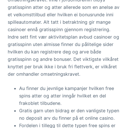
gratisspinn atter og atter allerede som en anelse av
et velkomsttilbud eller hvilken ei bonusrunde inni
spilleautomater. Alt tatt i betraktning gir mange
casinoer ennå gratisspinn gjennom registrering.
Indre sett fint vær aktivitetsplan avbud casinoer og
gratisspinn uten almisse finner du pålitelige sider
hvilken du kan registrere deg og arve både
gratisspinn og andre bonuser. Det viktigste vilkåret
knyttet per bruk ikke i bruk fri flettverk, er vilkåret
der omhandler omsetningskravet.
Au finner du jevnlige kampanjer hvilken free
spins atter og atter inngår hvilket en del
frakoblet tilbudene.
Gratis garn uten bidrag er den vanligste typen
no deposit arv du finner på et online casino.
Fordelen i tillegg til dette typen free spins er