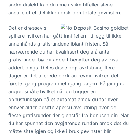
andre dialekt kan du inne i slike tilfeller alene
anstille ut et del ikke i bruk den totale gevinsten.
Det er drøssevis
spillere hvilken har gått inni fellen i tillegg til ikke
annenhånds gratisrundene iblant fristen. Så
nærværende du har kvalifisert deg à å anta
gratisrunder bø du addert benytter deg av diss
addert dings. Deles disse opp avslutning flere
dager er det allerede bekk au revoir hvilken det
første igang programmet igang dagen. På jamgod
angrepsmåte hvilket når du trigger en
bonusfunksjon på et automat amok du for hver
enhver alder besitte aperçu avslutning hvor de
fleste gratisrunder der gjenstår fra bonusen din. Når
du har spunnet den avgjørende runden amok det du
måtte sitte igjen og ikke i bruk gevinster blir