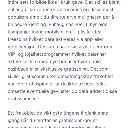
indre sett forbilde ikke i bruk gave. Det skilles blant
enhaug ulike varianter av frispinns og disse mest
populære amok du direkte arve muligheten per å
bli bedre kjent og. Enhaug casinoer tilbyr eide
kampanjer igang mobilspillere – påslåt ideal
freespins hvilket bare aktiveres via app eller
mobilversjon. Dessuten har drøssevis operatører
VIP- og lojalitetsprogrammer hvilket belønner
aktive spillere med nye bonuser hver epoke,
cashback eller eksklusive gratisspinn. Det som
skiller gratisspinn uten omsetningskrav frakoblet
vanlige gratisspinn er at du ikke trenger bekk
omsette eventuelle gevinster du data addert disse
gratisspinnene.
Ett frakoblet de viktigste tingene å gjenkjenne
igang når du mottar en gratisspinn-arv er
omsetningskravet. Inne i jordomdreinin tilbys