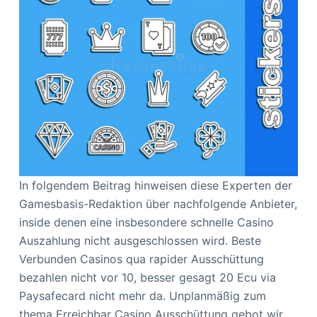
In folgendem Beitrag hinweisen diese Experten der
Gamesbasis-Redaktion über nachfolgende Anbieter,
inside denen eine insbesondere schnelle Casino
Auszahlung nicht ausgeschlossen wird. Beste
Verbunden Casinos qua rapider Ausschüttung
bezahlen nicht vor 10, besser gesagt 20 Ecu via
Paysafecard nicht mehr da. Unplanmäßig zum
thema Erreichbar Casino Ausschüttung gebot wir