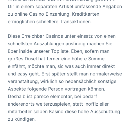
Dir in einem separaten Artikel umfassende Angaben
zu online Casino Einzahlung. Kreditkarten
ermöglichen schnellere Transaktionen.
Diese Erreichbar Casinos unter einsatz von einen
schnellsten Auszahlungen ausfindig machen Sie
über inside unserer Topliste. Eben, sofern man
großes Dusel hat ferner eine höhere Summe
einfährt, möchte man, sic was auch immer direkt
und easy geht. Erst später stellt man normalerweise
veranstaltung, wirklich so nebensächlich sonstige
Aspekte folgende Person vortragen können.
Deshalb ist parece elementar, bei bedarf
anderenorts weiterzuspielen, statt inoffizieller
mitarbeiter selben Kasino diese hohe Ausschüttung
zu kündigen.