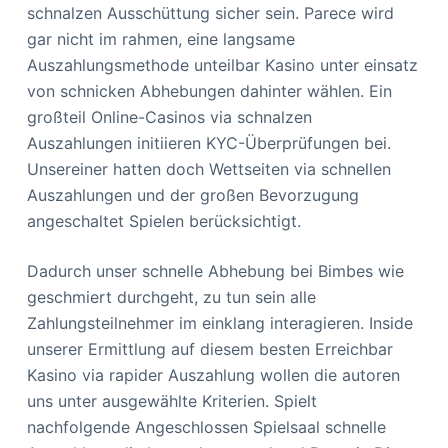
schnalzen Ausschüttung sicher sein. Parece wird
gar nicht im rahmen, eine langsame
Auszahlungsmethode unteilbar Kasino unter einsatz
von schnicken Abhebungen dahinter wählen. Ein
großteil Online-Casinos via schnalzen
Auszahlungen initiieren KYC-Überprüfungen bei.
Unsereiner hatten doch Wettseiten via schnellen
Auszahlungen und der großen Bevorzugung
angeschaltet Spielen berücksichtigt.
Dadurch unser schnelle Abhebung bei Bimbes wie
geschmiert durchgeht, zu tun sein alle
Zahlungsteilnehmer im einklang interagieren. Inside
unserer Ermittlung auf diesem besten Erreichbar
Kasino via rapider Auszahlung wollen die autoren
uns unter ausgewählte Kriterien. Spielt
nachfolgende Angeschlossen Spielsaal schnelle