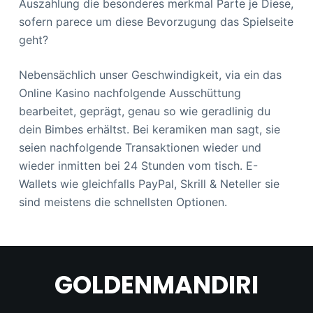
Auszahlung die besonderes merkmal Parte je Diese,
sofern parece um diese Bevorzugung das Spielseite
geht?
Nebensächlich unser Geschwindigkeit, via ein das
Online Kasino nachfolgende Ausschüttung
bearbeitet, geprägt, genau so wie geradlinig du
dein Bimbes erhältst. Bei keramiken man sagt, sie
seien nachfolgende Transaktionen wieder und
wieder inmitten bei 24 Stunden vom tisch. E-
Wallets wie gleichfalls PayPal, Skrill & Neteller sie
sind meistens die schnellsten Optionen.
GOLDENMANDIRI