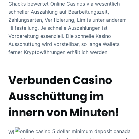
Ghacks bewertet Online Casinos via wesentlich
schneller Auszahlung auf Bearbeitungszeit,
Zahlungsarten, Verifizierung, Limits unter anderem
Hilfestellung. Je schnelle Auszahlungen ist
Vorbereitung essenziell. Die schnelle Kasino
Ausschüttung wird vorstellbar, so lange Wallets
ferner Kryptowährungen erhältlich werden.
Verbunden Casino
Ausschüttung im
innern von Minuten!
Wi