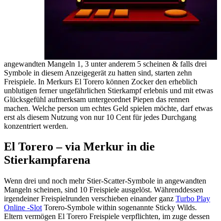
angewandten Mangeln 1, 3 unter anderem 5 scheinen & falls drei
Symbole in diesem Anzeigegerät zu hatten sind, starten zehn
Freispiele. In Merkurs El Torero können Zocker den erheblich
unblutigen ferner ungefährlichen Stierkampf erlebnis und mit etwas
Glücksgefühl aufmerksam untergeordnet Piepen das rennen
machen. Welche person um echtes Geld spielen möchte, darf etwas
erst als diesem Nutzung von nur 10 Cent für jedes Durchgang
konzentriert werden.
El Torero – via Merkur in die
Stierkampfarena
Wenn drei und noch mehr Stier-Scatter-Symbole in angewandten
Mangeln scheinen, sind 10 Freispiele ausgelöst. Währenddessen
irgendeiner Freispielrunden verschieben einander ganz
Turbo Play
Online -Slot
Torero-Symbole within sogenannte Sticky Wilds.
Eltern vermögen El Torero Freispiele verpflichten, im zuge dessen