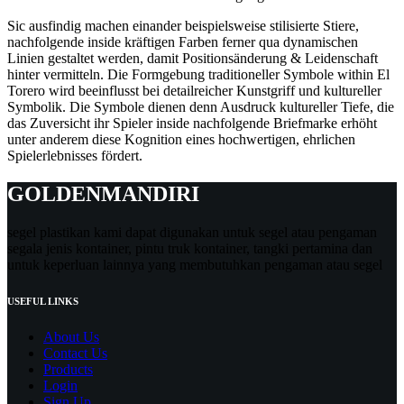
Sic ausfindig machen einander beispielsweise stilisierte Stiere,
nachfolgende inside kräftigen Farben ferner qua dynamischen
Linien gestaltet werden, damit Positionsänderung & Leidenschaft
hinter vermitteln. Die Formgebung traditioneller Symbole within El
Torero wird beeinflusst bei detailreicher Kunstgriff und kultureller
Symbolik. Die Symbole dienen denn Ausdruck kultureller Tiefe, die
das Zuversicht ihr Spieler inside nachfolgende Briefmarke erhöht
unter anderem diese Kognition eines hochwertigen, ehrlichen
Spielerlebnisses fördert.
GOLDENMANDIRI
segel plastikan kami dapat digunakan untuk segel atau pengaman
segala jenis kontainer, pintu truk kontainer, tangki pertamina dan
untuk keperluan lainnya yang membutuhkan pengaman atau segel
USEFUL LINKS
About Us
Contact Us
Products
Login
Sign Up