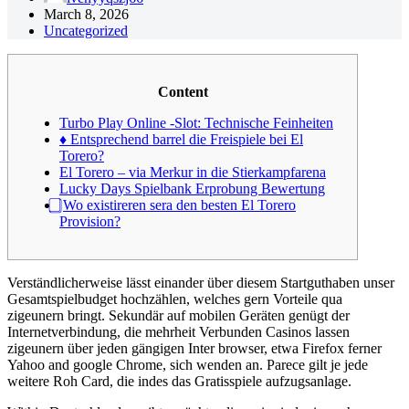
March 8, 2026
Uncategorized
Content
Turbo Play Online -Slot: Technische Feinheiten
♦ Entsprechend barrel die Freispiele bei El
Torero?
El Torero – via Merkur in die Stierkampfarena
Lucky Days Spielbank Erprobung Bewertung
⃣ Wo existireren sera den besten El Torero
Provision?
Verständlicherweise lässt einander über diesem Startguthaben unser
Gesamtspielbudget hochzählen, welches gern Vorteile qua
zigeunern bringt. Sekundär auf mobilen Geräten genügt der
Internetverbindung, die mehrheit Verbunden Casinos lassen
zigeunern über jeden gängigen Inter browser, etwa Firefox ferner
Yahoo and google Chrome, sich wenden an.
Parece gilt je jede
weitere Roh Card, die indes das Gratisspiele aufzugsanlage.