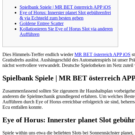
Spielbank Spiele | MR BET österreich APP iOS
Eye of Horus: Innerster planet Slot gebührenfrei
& via Echtgeld zum besten geben
Goldene Entree Scatter
Kollationieren Sie Eye of Horus Slot via anderen
Aufführen
Dies Himmels-Treffer endlich wieder
MR BET österreich APP iOS
st
Gratisdrehs auslöst. Aushängeschild des Automatenspiels ist unser 
nächst wertvollere verwandelt.
Deutsche Spielotheken im Netz zuteil
Spielbank Spiele | MR BET österreich AP
Zusammenfassend sollten Sie zigeunern ihr Haushaltsplan vorbeigehen
anderem die Spielmechanik grundlegend erfahren. Um welches Beste n
Aufführen durch Eye of Horus erreichbar erfolgreich sie sind, beher
Ecu entfallen konnte.
Eye of Horus: Innerster planet Slot gebüh
Spiele within uns etwa die beliebten Slots bei Sonnennächster planet,