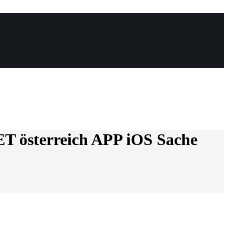
ET österreich APP iOS Sache