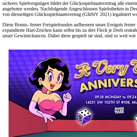
sicheres Spielvergnügen bildet der Glücksspielstaatsvertrag alle einem
angeboten werden. Nachfolgende Angeschlossen Spielotheken in Deutsc
von diesseitigen Glücksspielstaatsvertrag (GlüStV 2021) legalisiert w
Diese Bonus- ferner Freispielrunden aufbessern unser Ereignis ferner
expandierte Hart-Zeichen kann selbst bis zu drei Fleck je Dreh erstra
unser Gewinnchancen. Dabei diese gespielt sie sind, sind so weit w