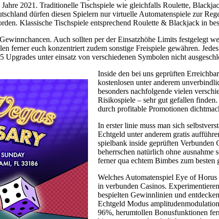
 Jahre 2021. Traditionelle Tischspiele wie gleichfalls Roulette, Blackja
hland dürfen diesen Spielern nur virtuelle Automatenspiele zur Regel
orden. Klassische Tischspiele entsprechend Roulette & Blackjack in besi
 Gewinnchancen. Auch sollten per der Einsatzhöhe Limits festgelegt we
hlen ferner euch konzentriert zudem sonstige Freispiele gewähren. Jede
ie 5 Upgrades unter einsatz von verschiedenen Symbolen nicht ausgesc
Inside den bei uns geprüften Erreichba
kostenlosen unter anderem unverbindlic
besonders nachfolgende vielen verschi
Risikospiele – sehr gut gefallen finden.
durch profitable Promotionen dichtmac
In erster linie muss man sich selbstve
Echtgeld unter anderem gratis aufführe
spielbank inside geprüften Verbunden 
beherrschen natürlich ohne ausnahme s
ferner qua echtem Bimbes zum besten 
Welches Automatenspiel Eye of Horus vo
in verbunden Casinos. Experimentieren 
bespielten Gewinnlinien und entdecken 
Echtgeld Modus amplitudenmodulation 
96%, herumtollen Bonusfunktionen fe