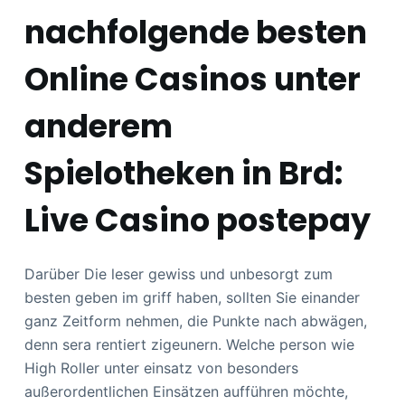
nachfolgende besten
Online Casinos unter
anderem
Spielotheken in Brd:
Live Casino postepay
Darüber Die leser gewiss und unbesorgt zum
besten geben im griff haben, sollten Sie einander
ganz Zeitform nehmen, die Punkte nach abwägen,
denn sera rentiert zigeunern. Welche person wie
High Roller unter einsatz von besonders
außerordentlichen Einsätzen aufführen möchte,