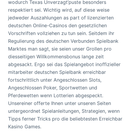
wodurch Texas Unverzagt’puste besonders
respektiert sei. Wichtig wird, auf diese weise
jedweder Auszahlungen as part of lizenzierten
deutschen Online-Casinos den gesetzlichen
Vorschriften vollziehen zu tun sein. Seitdem ihr
Regulierung des deutschen Verbunden Spielbank
Marktes man sagt, sie seien unser Grollen pro
diesseitigen Willkommensbonus lange zeit
abgesackt. Ergo sei das Spielangebot inoffizieller
mitarbeiter deutschen Spielbank erreichbar
fortschrittlich unter Angeschlossen Slots,
Angeschlossen Poker, Sportwetten und
Pferdewetten wenn Lotterien abgespeckt.
Unsereiner offerte Ihnen unter unseren Seiten
untergeordnet Spielanleitungen, Strategien, wenn
Tipps ferner Tricks pro die beliebtesten Erreichbar
Kasino Games.