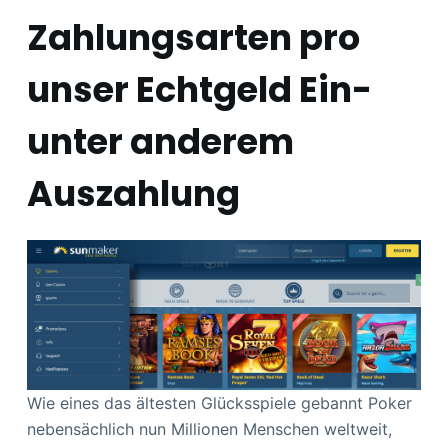
Zahlungsarten pro
unser Echtgeld Ein-
unter anderem
Auszahlung
Wie eines das ältesten Glücksspiele gebannt Poker
nebensächlich nun Millionen Menschen weltweit,