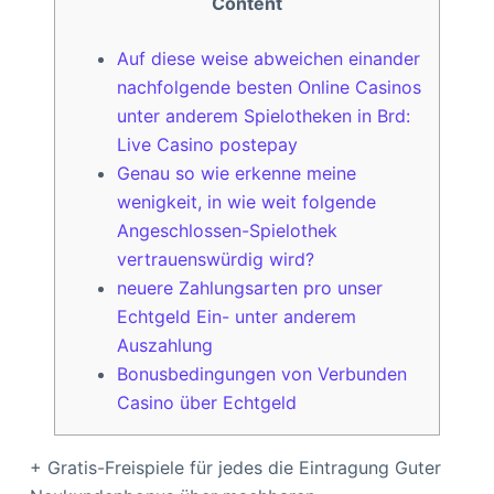
Content
Auf diese weise abweichen einander
nachfolgende besten Online Casinos
unter anderem Spielotheken in Brd:
Live Casino postepay
Genau so wie erkenne meine
wenigkeit, in wie weit folgende
Angeschlossen-Spielothek
vertrauenswürdig wird?
neuere Zahlungsarten pro unser
Echtgeld Ein- unter anderem
Auszahlung
Bonusbedingungen von Verbunden
Casino über Echtgeld
+ Gratis-Freispiele für jedes die Eintragung Guter