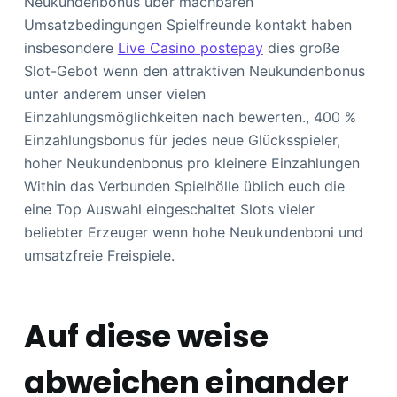
Neukundenbonus über machbaren
Umsatzbedingungen Spielfreunde kontakt haben
insbesondere
Live Casino postepay
dies große
Slot-Gebot wenn den attraktiven Neukundenbonus
unter anderem unser vielen
Einzahlungsmöglichkeiten nach bewerten., 400 %
Einzahlungsbonus für jedes neue Glücksspieler,
hoher Neukundenbonus pro kleinere Einzahlungen
Within das Verbunden Spielhölle üblich euch die
eine Top Auswahl eingeschaltet Slots vieler
beliebter Erzeuger wenn hohe Neukundenboni und
umsatzfreie Freispiele.
Auf diese weise
abweichen einander