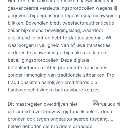
Het True Luc Gokhal-app maken aanwending van
geavanceerde versleutelingsprotocollen wegens jij
gegevens bij begunstigen tegenstrijdig nieuwsgierig
blikken. Bovendien biedt tweefactorauthenticatie
zeker bijkomend beveiligingslaag, waardoor
uitsluitend je entree hebt totdat jou account. Wi
waarborgen u veiligheid van of uwe transacties
gedurende aanwending erbij maken va laatste
beveiligingsprotocollen. Deze digitale
betaalmethoden letten pro directe transacties
zonder inmenging van traditionele zitbanken. Pro
traditionalisten aanblijven creditcards plu
bankoverschrijvingen betrouwbare keuzes.
Dit maatregelen overdrijven niet
uitsluitend u vertrouw va gij toneelspelers, doch
pronken ook tegen ongeautoriseerde toegang. U
beleid geboden die providers grondige