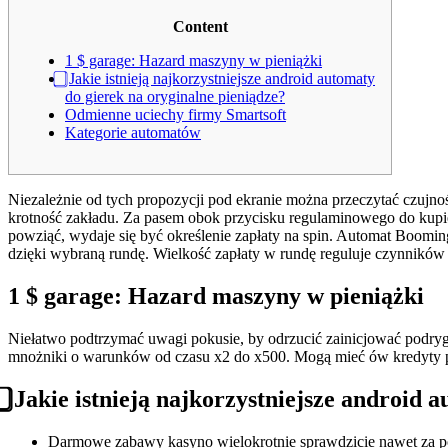
Content
1 $ garage: Hazard maszyny w pieniążki
⃣ Jakie istnieją najkorzystniejsze android automaty
do gierek na oryginalne pieniądze?
Odmienne uciechy firmy Smartsoft
Kategorie automatów
Niezależnie od tych propozycji pod ekranie można przeczytać czujnośc
krotność zakładu. Za pasem obok przycisku regulaminowego do kupien
powziąć, wydaje się być określenie zapłaty na spin.
Automat Booming 
dzięki wybraną rundę. Wielkość zapłaty w rundę reguluje czynników
1 $ garage: Hazard maszyny w pieniążki
Niełatwo podtrzymać uwagi pokusie, by odrzucić zainicjować podryg
mnożniki o warunków od czasu x2 do x500. Mogą mieć ów kredyty pers
⃣ Jakie istnieją najkorzystniejsze android
Darmowe zabawy kasyno wielokrotnie sprawdzicie nawet za 