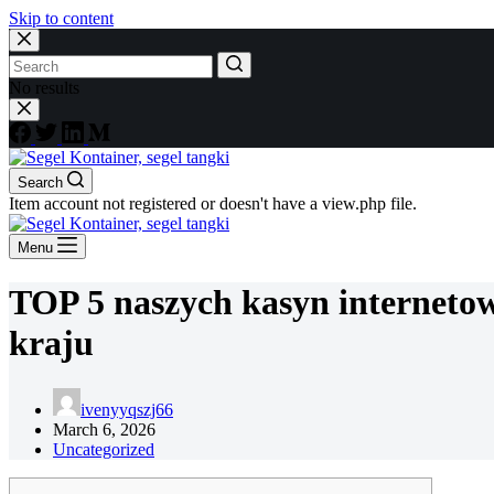
Skip to content
No results
Search
Item account not registered or doesn't have a view.php file.
Menu
TOP 5 naszych kasyn internetow
kraju
ivenyyqszj66
March 6, 2026
Uncategorized