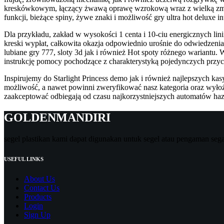
kreskówkowym, łączący żwawą oprawę wzrokową wraz z wielką zmiennoś
funkcji, bieżące spiny, żywe znaki i możliwość gry ultra hot delux
Dla przykładu, zakład w wysokości 1 centa i 10-ciu energicznych li
kreski wypłat, całkowita okazja odpowiednio urośnie do odwiedzenia
lubiane gry 777, sloty 3d jak i również Hot spoty różnego wariantu.
instrukcję pomocy pochodzące z charakterystyką pojedynczych przy
Inspirujemy do Starlight Princess demo jak i również najlepszych ka
możliwość, a nawet powinni zweryfikować nasz kategoria oraz wyłoż
zaakceptować odbiegają od czasu najkorzystniejszych automatów ha
GOLDENMANDIRI
segel plastikan kami dapat digunakan untuk segel atau pengaman sega
USEFUL LINKS
About Us
Contact Us
Products
Login
Sign Up