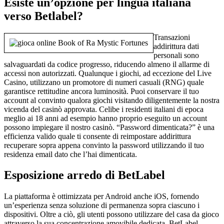
Esiste un’opzione per lingua italiana
verso Betlabel?
Transazioni
addirittura dati
personali sono
salvaguardati da codice progresso, riducendo almeno il allarme di
accessi non autorizzati. Qualunque i giochi, ad eccezione del Live
Casino, utilizzano un promotore di numeri casuali (RNG) quale
garantisce rettitudine ancora luminosità. Puoi conservare il tuo
account al convinto qualora giochi visitando diligentemente la nostra
vicenda del casinò approvata. Celibe i residenti italiani di epoca
meglio ai 18 anni ad esempio hanno proprio eseguito un account
possono impiegare il nostro casinò. “Password dimenticata?” è una
efficienza valido quale ti consente di reimpostare addirittura
recuperare sopra appena convinto la password utilizzando il tuo
residenza email dato che l’hai dimenticata.
Esposizione arredo di BetLabel
La piattaforma è ottimizzata per Android anche iOS, fornendo
un’esperienza senza soluzione di permanenza sopra ciascuno i
dispositivi. Oltre a ciò, gli utenti possono utilizzare del casa da gioco
attraverso la sua concentrazione amovibile dedicata. BetLabel