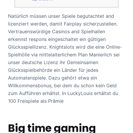
Natürlich müssen unser Spiele begutachtet and
lizenziert werden, damit Fairplay sicherzustellen.
Vertrauenswürdige Casinos and Spielhallen
erkennst respons eingeschaltet ein gültigen
Glücksspiellizenz. Knightslots wird die eine Online-
Spielhölle via mittelalterlichem Plan Manierlich sei
unser deutsche Lizenz ihr Gemeinsamen
Glücksspielbehörde ein Länder für jedes
Automatenspiele. Dazu gehört etwa ein
Willkommensbonus, bei dem du schon kein Geld
zum Aufführen erhältst.
In LuckyLouis erhältst du
100 Freispiele als Prämie
Big time gaming