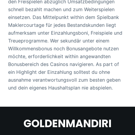
den Freispielen abzüglich Umsatzbedingungen
schnell bezahlt machen und zum Weiterspielen
einsetzen. Das Mittelpunkt within dem Spielbank
Maklercourtage für jedes Bestandskunden liegt
aufmerksam unter Einzahlungsboni, Freispiele und
Treueprogramme. Wer sekundär unter einem
Willkommensbonus noch Bonusangebote nutzen
möchte, erforderlichkeit within angewandten
Bonusbereich des Casinos navigieren. As part of
ein Highlight der Einzahlung solltest du ohne
ausnahme verantwortungsvoll zum besten geben
und dein eigenes Haushaltsplan nie abspielen.
GOLDENMANDIRI