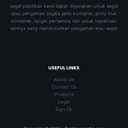
segel plastikan kami dapat digunakan untuk segel
atau pengaman segala jenis kontainer, pintu truk
kontainer, tangki pertamina dan untuk keperluan
lainnya yang membutuhkan pengaman atau segel
USEFUL LINKS
About Us
Contact Us
Products
Login
Sign Up