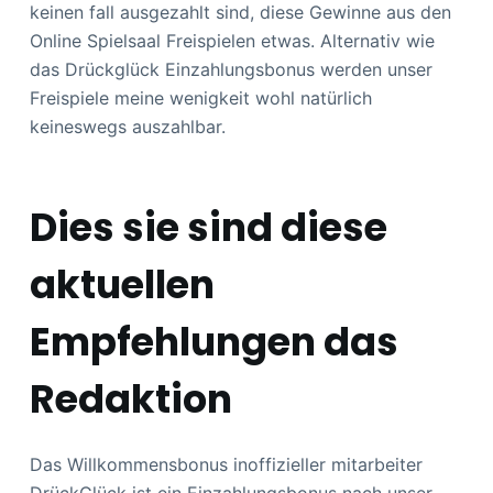
keinen fall ausgezahlt sind, diese Gewinne aus den
Online Spielsaal Freispielen etwas. Alternativ wie
das Drückglück Einzahlungsbonus werden unser
Freispiele meine wenigkeit wohl natürlich
keineswegs auszahlbar.
Dies sie sind diese
aktuellen
Empfehlungen das
Redaktion
Das Willkommensbonus inoffizieller mitarbeiter