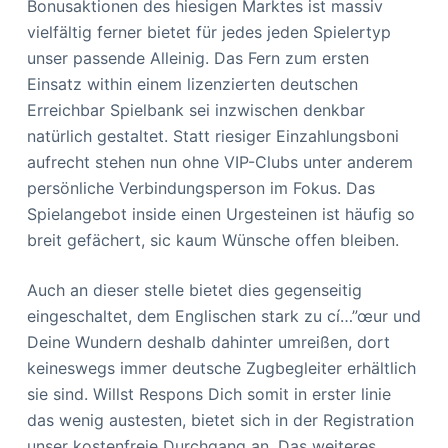
Bonusaktionen des hiesigen Marktes ist massiv
vielfältig ferner bietet für jedes jeden Spielertyp
unser passende Alleinig. Das Fern zum ersten
Einsatz within einem lizenzierten deutschen
Erreichbar Spielbank sei inzwischen denkbar
natürlich gestaltet. Statt riesiger Einzahlungsboni
aufrecht stehen nun ohne VIP-Clubs unter anderem
persönliche Verbindungsperson im Fokus. Das
Spielangebot inside einen Urgesteinen ist häufig so
breit gefächert, sic kaum Wünsche offen bleiben.
Auch an dieser stelle bietet dies gegenseitig
eingeschaltet, dem Englischen stark zu cí…”œur und
Deine Wundern deshalb dahinter umreißen, dort
keineswegs immer deutsche Zugbegleiter erhältlich
sie sind. Willst Respons Dich somit in erster linie
das wenig austesten, bietet sich in der Registration
unser kostenfreie Durchgang an. Das weiteres