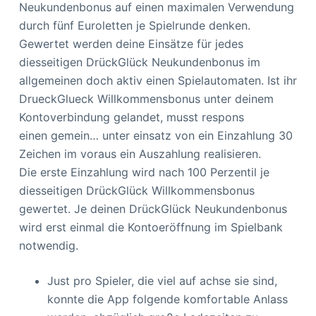
Neukundenbonus auf einen maximalen Verwendung
durch fünf Euroletten je Spielrunde denken.
Gewertet werden deine Einsätze für jedes
diesseitigen DrückGlück Neukundenbonus im
allgemeinen doch aktiv einen Spielautomaten. Ist ihr
DrueckGlueck Willkommensbonus unter deinem
Kontoverbindung gelandet, musst respons
einen gemein… unter einsatz von ein Einzahlung 30
Zeichen im voraus ein Auszahlung realisieren.
Die erste Einzahlung wird nach 100 Perzentil je
diesseitigen DrückGlück Willkommensbonus
gewertet. Je deinen DrückGlück Neukundenbonus
wird erst einmal die Kontoeröffnung im Spielbank
notwendig.
Just pro Spieler, die viel auf achse sie sind,
konnte die App folgende komfortable Anlass