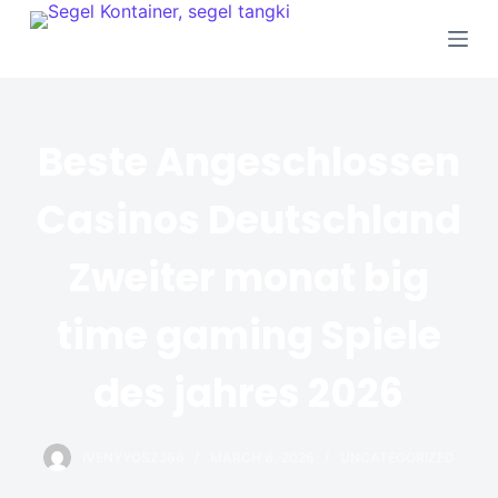
S
k
i
p
t
Beste Angeschlossen
o
c
Casinos Deutschland
o
n
Zweiter monat big
t
e
time gaming Spiele
n
t
des jahres 2026
IVENYYQSZJ66
MARCH 6, 2026
UNCATEGORIZED