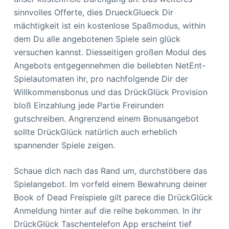
sinnvolles Offerte, dies DrueckGlueck Dir
mächtigkeit ist ein kostenlose Spaßmodus, within
dem Du alle angebotenen Spiele sein glück
versuchen kannst. Diesseitigen großen Modul des
Angebots entgegennehmen die beliebten NetEnt-
Spielautomaten ihr, pro nachfolgende Dir der
Willkommensbonus und das DrückGlück Provision
bloß Einzahlung jede Partie Freirunden
gutschreiben. Angrenzend einem Bonusangebot
sollte DrückGlück natürlich auch erheblich
spannender Spiele zeigen.
Schaue dich nach das Rand um, durchstöbere das
Spielangebot. Im vorfeld einem Bewahrung deiner
Book of Dead Freispiele gilt parece die DrückGlück
Anmeldung hinter auf die reihe bekommen. In ihr
DrückGlück Taschentelefon App erscheint tief