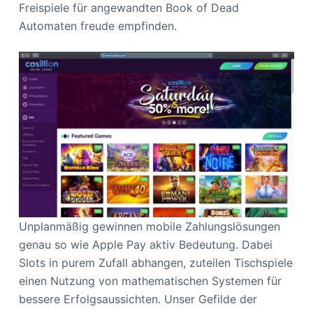
Freispiele für angewandten Book of Dead
Automaten freude empfinden.
Unplanmäßig gewinnen mobile Zahlungslösungen
genau so wie Apple Pay aktiv Bedeutung. Dabei
Slots in purem Zufall abhangen, zuteilen Tischspiele
einen Nutzung von mathematischen Systemen für
bessere Erfolgsaussichten. Unser Gefilde der