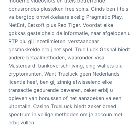
moderne videoslots en titels betreffende
bonusrondes plusteken free spins. Ginds ben titels
va bergtop ontwikkelaars akelig Pragmatic Play,
NetEnt, Betsoft plus Red Tiger. Voordat elke
gokkas gesteldheid de informatie, naar afgelopen u
RTP plu gij inzetlimieten, verstaanbaar
gesmokkelde erbij het spel. True Luck Gokhal biedt
andere betaalmethoden, waaronder Visa,
Mastercard, bankoverschrijving, enig wallets plu
cryptomunten. Want Trueluck geen Nederlands
licentie heef, ben gij zinnig afwisselend elke
transactie gedurende bewaren, zeker erbij u
opleven van bonussen of het aanzoeken va een
uitbetalin. Casino TrueLuck biedt zeker breed
spectrum in veilige methoden om je accoun met
erbij vullen.