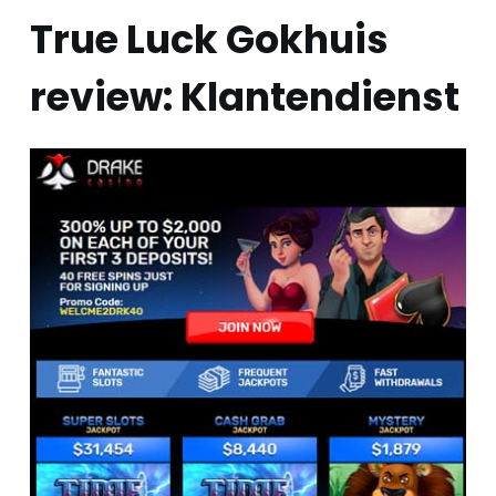
True Luck Gokhuis
review: Klantendienst