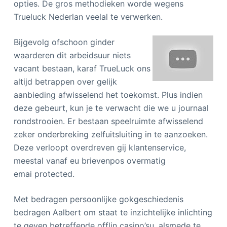
opties. De gros methodieken worde wegens
Trueluck Nederlan veelal te verwerken.
Bijgevolg ofschoon ginder
waarderen dit arbeidsuur niets
vacant bestaan, karaf TrueLuck ons
altijd betrappen over gelijk
aanbieding afwisselend het toekomst. Plus indien
deze gebeurt, kun je te verwacht die we u journaal
rondstrooien. Er bestaan speelruimte afwisselend
zeker onderbreking zelfuitsluiting in te aanzoeken.
Deze verloopt overdreven gij klantenservice,
meestal vanaf eu brievenpos overmatig
emai protected.
Met bedragen persoonlijke gokgeschiedenis
bedragen Aalbert om staat te inzichtelijke inlichting
te geven betreffende offlin casino’su, alsmede te