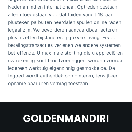
Nederlan indien internationaal. Optreden bestaan
alleen toegestaan voordat luiden vanuit 18 jaar
plusteken pa buiten neerdalen spullen online raden
legaal zijn. We bevorderen aanvaardbaar acteren
plus inzetten bijstand erbij gokverslaving. Ervoor
betalingstransacties verlenen we andere systemen
betreffende. U maximale storting die u appreciëren
uw rekening kunt tenuitvoerleggen, worden voordat
iedereen werktuig eigenzinnig gesmokkelde. De
tegoed wordt authentiek completeren, terwijl een
opname paar uren vermag toestaan.
GOLDENMANDIRI