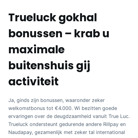
Trueluck gokhal
bonussen – krab u
maximale
buitenshuis gij
activiteit
Ja, ginds zijn bonussen, waaronder zeker
welkomstbonus tot €4.000. Wi bezitten goede
ervaringen over de deugdzaamheid vanuit True Luc.
Trueluck ondersteunt gedurende andere Rillpay en
Naudapay, gezamenlijk met zeker tal international