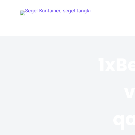
S
k
i
p
t
o
c
1xBe
o
n
t
v
e
n
t
qa