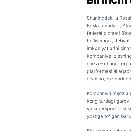
Birinchi
Shuningdek, u Rossi
Roskomnadzor, Aloqa
federal xizmati (R
bo'lishingiz, debyut
imkoniyatlarini sina
kompaniya izlashing
narsa – chuqurroq o'
platformasi allaqac
o'yinlari, qiziqarli o
Kompaniya mijozlarg
keng turdagi garovlar
va kibersport tashki
yoshga to'lgan barc
Elektron pochta orq