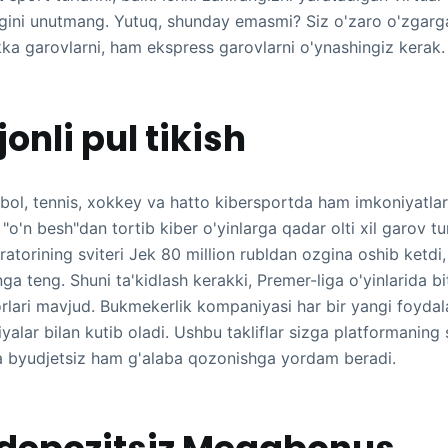
igini unutmang. Yutuq, shunday emasmi? Siz o'zaro o'zgarga
kka garovlarni, ham ekspress garovlarni o'ynashingiz kerak.
onli pul tikish
bol, ​​tennis, xokkey va hatto kibersportda ham imkoniyatlar
'n besh"dan tortib kiber o'yinlarga qadar olti xil garov turi
ratorining sviteri Jek 80 million rubldan ozgina oshib ketd
nga teng. Shuni ta'kidlash kerakki, Premer-liga o'yinlarida 
lari mavjud. Bukmekerlik kompaniyasi har bir yangi foydalan
yalar bilan kutib oladi. Ushbu takliflar sizga platformaning 
a byudjetsiz ham g'alaba qozonishga yordam beradi.