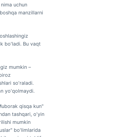
i nima uchun
 boshqa manzillarni
boshlashingiz
k bo'ladi. Bu vaqt
ingiz mumkin –
biroz
hlari so'raladi.
an yo'qolmaydi.
"Muborak qisqa kun"
ndan tashqari, o'yin
rilishi mumkin
uslar" bo'limlarida