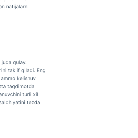
n natijalarni
 juda qulay.
ni taklif qiladi. Eng
i, ammo kelishuv
bitta taqdimotda
uvchini turli xil
salohiyatini tezda